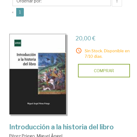
Miguel
↑
Ángel
(current)
«
1
20,00 €
Sin Stock. Disponible en
7/10 días.
COMPRAR
Introducción a la historia del libro
Pérez Priego, Miguel Ángel