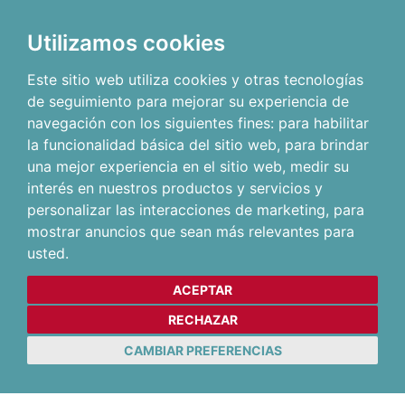
Utilizamos cookies
Este sitio web utiliza cookies y otras tecnologías
de seguimiento para mejorar su experiencia de
navegación con los siguientes fines:
para habilitar
la funcionalidad básica del sitio web
,
para brindar
una mejor experiencia en el sitio web
,
medir su
interés en nuestros productos y servicios y
personalizar las interacciones de marketing
,
para
mostrar anuncios que sean más relevantes para
usted
.
ACEPTAR
RECHAZAR
CAMBIAR PREFERENCIAS