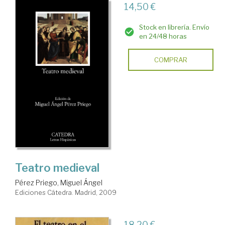
14,50 €
Stock en librería. Envío
en 24/48 horas
COMPRAR
Teatro medieval
Pérez Priego, Miguel Ángel
Ediciones Cátedra. Madrid, 2009
18,20 €