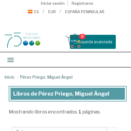
Iniciar sesión
Registrarse
ES
EUR
ESPAÑA PENINSULAR
0
Busqueda avanzada
Toggle navigation
Inicio
Pérez Priego, Miguel Ángel
Libros de Pérez Priego, Miguel Ángel
Libros
de
Mostrando
libros encontrados.
1
páginas.
Pérez
Priego,