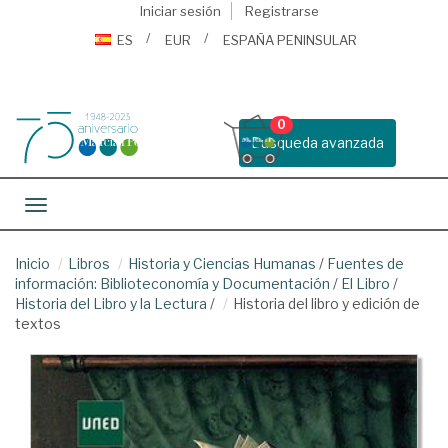
Iniciar sesión
Registrarse
ES
EUR
ESPAÑA PENINSULAR
0
Busqueda avanzada
Toggle navigation
Inicio
Libros
Historia y Ciencias Humanas
/
Fuentes de
información: Biblioteconomía y Documentación
/
El Libro
/
Historia del Libro y la Lectura
/
Historia del libro y edición de
textos