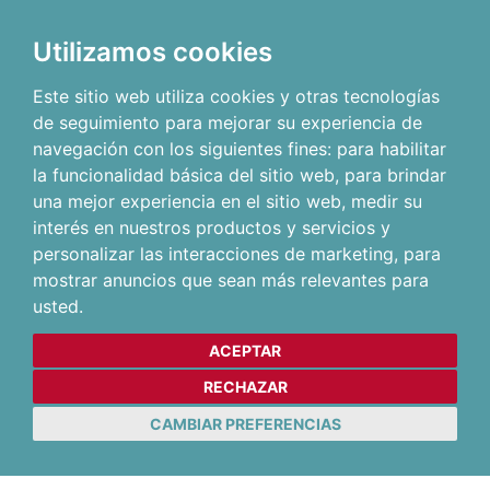
Utilizamos cookies
Este sitio web utiliza cookies y otras tecnologías
de seguimiento para mejorar su experiencia de
navegación con los siguientes fines:
para habilitar
la funcionalidad básica del sitio web
,
para brindar
una mejor experiencia en el sitio web
,
medir su
interés en nuestros productos y servicios y
personalizar las interacciones de marketing
,
para
mostrar anuncios que sean más relevantes para
usted
.
ACEPTAR
RECHAZAR
CAMBIAR PREFERENCIAS