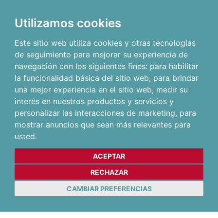
Utilizamos cookies
Este sitio web utiliza cookies y otras tecnologías
de seguimiento para mejorar su experiencia de
navegación con los siguientes fines:
para habilitar
la funcionalidad básica del sitio web
,
para brindar
una mejor experiencia en el sitio web
,
medir su
interés en nuestros productos y servicios y
personalizar las interacciones de marketing
,
para
mostrar anuncios que sean más relevantes para
usted
.
ACEPTAR
RECHAZAR
CAMBIAR PREFERENCIAS