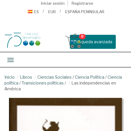
Iniciar sesión
Registrarse
ES
EUR
ESPAÑA PENINSULAR
0
Busqueda avanzada
Toggle navigation
Inicio
Libros
Ciencias Sociales
/
Ciencia Política
/
Ciencia
política
/
Transiciones políticas
/
Las independencias en
América