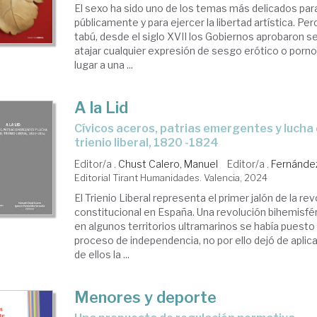
El sexo ha sido uno de los temas más delicados pa
públicamente y para ejercer la libertad artística. Pe
tabú, desde el siglo XVII los Gobiernos aprobaron 
atajar cualquier expresión de sesgo erótico o porn
lugar a una ...
A la Lid
Cívicos aceros, patrias emergentes y lucha de ideas en el
trienio liberal, 1820 -1824
Editor/a .
Chust Calero, Manuel
Editor/a .
Fernández
Editorial Tirant Humanidades. Valencia, 2024
El Trienio Liberal representa el primer jalón de la re
constitucional en España. Una revolución bihemisféri
en algunos territorios ultramarinos se había puest
proceso de independencia, no por ello dejó de aplic
de ellos la ...
Menores y deporte