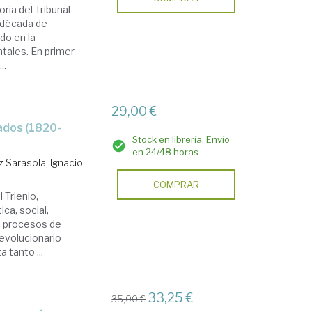
oria del Tribunal
 década de
do en la
ntales. En primer
..
29,00 €
Stock en librería. Envío
en 24/48 horas
 Sarasola, Ignacio
COMPRAR
 Trienio,
ca, social,
os procesos de
revolucionario
 tanto ...
33,25 €
35,00 €