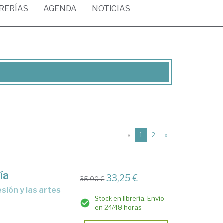
BRERÍAS
AGENDA
NOTICIAS
(current)
«
1
2
»
ía
33,25 €
35,00 €
esión y las artes
Stock en librería. Envío
en 24/48 horas