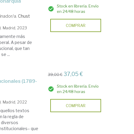
Stock en librería. Envío
en 24/48 horas
inador/a.
Chust
COMPRAR
). Madrid, 2023
ticamente más
beral. A pesar de
ucional, que tan
se ...
37,05 €
39,00 €
Stock en librería. Envío
en 24/48 horas
). Madrid, 2022
COMPRAR
aquellos textos
n la regla de
s diversos
nstitucionales– que