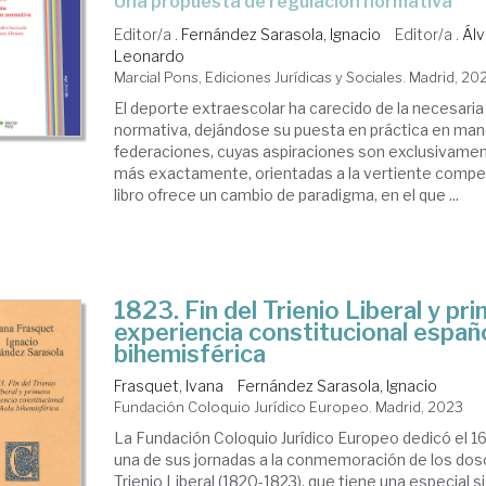
una propuesta de regulación normativa
Editor/a .
Fernández Sarasola, Ignacio
Editor/a .
Álv
Leonardo
Marcial Pons, Ediciones Jurídicas y Sociales. Madrid, 20
El deporte extraescolar ha carecido de la necesaria
normativa, dejándose su puesta en práctica en man
federaciones, cuyas aspiraciones son exclusivamen
más exactamente, orientadas a la vertiente compet
libro ofrece un cambio de paradigma, en el que ...
1823. Fin del Trienio Liberal y pr
experiencia constitucional españ
bihemisférica
Frasquet, Ivana
Fernández Sarasola, Ignacio
Fundación Coloquio Jurídico Europeo. Madrid, 2023
La Fundación Coloquio Jurídico Europeo dedicó el 1
una de sus jornadas a la conmemoración de los dos
Trienio Liberal (1820-1823), que tiene una especial s