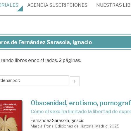
ORIALES
AGENCIA
SUSCRIPCIONES
NUESTRAS
LI
bros de Fernández Sarasola, Ignacio
ros
trando
libros encontrados.
2
páginas.
rnández
asola,
acio
↑
Obscenidad, erotismo, pornograf
Cómo el sexo ha limitado la libertad de expr
Fernández Sarasola, Ignacio
Marcial Pons, Ediciones de Historia. Madrid, 2025