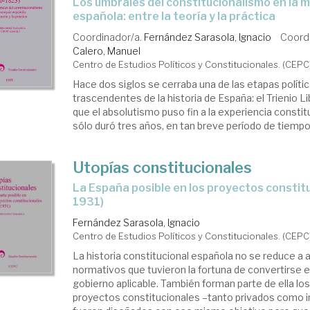
Los umbrales del constitucionalismo en la monarquía
española: entre la teoría y la práctica
Coordinador/a.
Fernández Sarasola, Ignacio
Coord
Calero, Manuel
Centro de Estudios Políticos y Constitucionales. (CEPC
Hace dos siglos se cerraba una de las etapas polí
trascendentes de la historia de España: el Trienio Li
que el absolutismo puso fin a la experiencia constit
sólo duró tres años, en tan breve período de tiempo 
Utopías constitucionales
la España posible en los proyectos constitucionales (1789-
1931)
Fernández Sarasola, Ignacio
Centro de Estudios Políticos y Constitucionales. (CEPC
La historia constitucional española no se reduce a 
normativos que tuvieron la fortuna de convertirse e
gobierno aplicable. También forman parte de ella lo
proyectos constitucionales –tanto privados como i