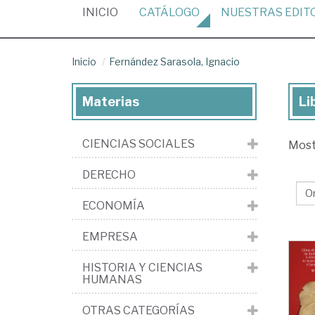
(CURRENT)
INICIO
CATÁLOGO
NUESTRAS
EDIT
Inicio
Fernández Sarasola, Ignacio
Materias
Li
Lib
de
CIENCIAS SOCIALES
Mos
Fe
Sar
DERECHO
Ign
ECONOMÍA
EMPRESA
HISTORIA Y CIENCIAS
HUMANAS
OTRAS CATEGORÍAS