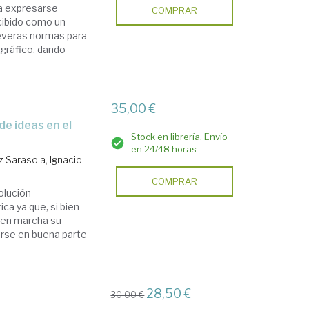
ra expresarse
COMPRAR
rcibido como un
severas normas para
ográfico, dando
35,00 €
Stock en librería. Envío
en 24/48 horas
 Sarasola, Ignacio
COMPRAR
volución
ca ya que, si bien
o en marcha su
arse en buena parte
28,50 €
30,00 €