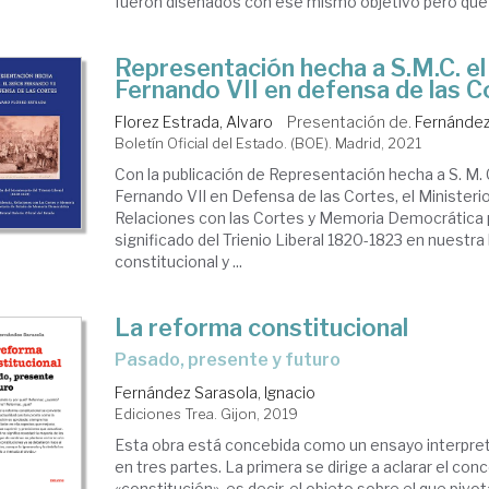
fueron diseñados con ese mismo objetivo pero que .
Representación hecha a S.M.C. el
Fernando VII en defensa de las C
Florez Estrada, Alvaro
Presentación de.
Fernández
Boletín Oficial del Estado. (BOE). Madrid, 2021
Con la publicación de Representación hecha a S. M. 
Fernando VII en Defensa de las Cortes, el Ministerio
Relaciones con las Cortes y Memoria Democrática p
significado del Trienio Liberal 1820-1823 en nuestra 
constitucional y ...
La reforma constitucional
pasado, presente y futuro
Fernández Sarasola, Ignacio
Ediciones Trea. Gijon, 2019
Esta obra está concebida como un ensayo interpre
en tres partes. La primera se dirige a aclarar el con
«constitución», es decir, el objeto sobre el que pivo