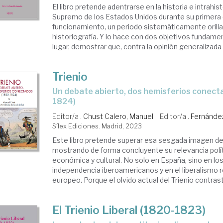
El libro pretende adentrarse en la historia e intrahist
Supremo de los Estados Unidos durante su primera
funcionamiento, un periodo sistemáticamente orilla
historiografía. Y lo hace con dos objetivos fundame
lugar, demostrar que, contra la opinión generalizada .
Trienio
un debate abierto, dos hemisferios conectados (1820-
1824)
Editor/a .
Chust Calero, Manuel
Editor/a .
Fernández
Sílex Ediciones. Madrid, 2023
Este libro pretende superar esa sesgada imagen del
mostrando de forma concluyente su relevancia políti
económica y cultural. No solo en España, sino en l
independencia iberoamericanos y en el liberalismo 
europeo. Porque el olvido actual del Trienio contrasta
El Trienio Liberal (1820-1823)