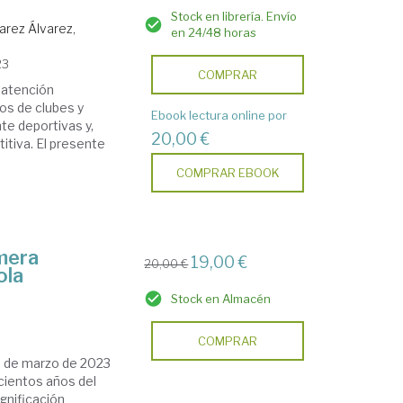
Stock en librería. Envío
arez Álvarez,
en 24/48 horas
23
COMPRAR
 atención
os de clubes y
Ebook lectura online por
te deportivas y,
20,00 €
itiva. El presente
COMPRAR EBOOK
imera
19,00 €
20,00 €
ola
Stock en Almacén
COMPRAR
6 de marzo de 2023
cientos años del
ignificación