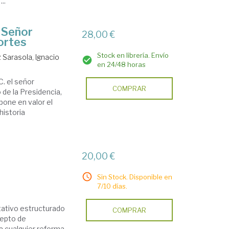
..
 Señor
28,00 €
ortes
Stock en librería. Envío
 Sarasola, Ignacio
en 24/48 horas
C. el señor
COMPRAR
 de la Presidencia,
one en valor el
historia
20,00 €
Sin Stock. Disponible en
7/10 días.
tativo estructurado
COMPRAR
cepto de
ta cualquier reforma