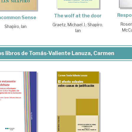
Respon
The wolf at the door
ncommon Sense
Rosen
Graetz, Michael J.
;
Shapiro,
Shapiro, Ian
McCa
Ian
s libros de Tomás-Valiente Lanuza, Carmen