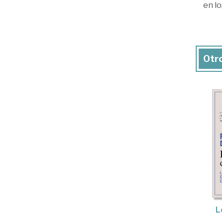
en lo
Otro
L