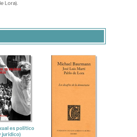
e Lora).
ual es político
y jurídico)