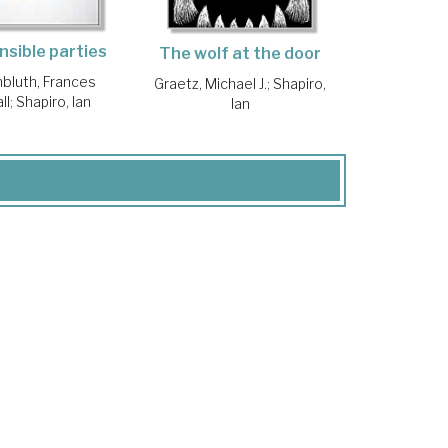
sible parties
The wolf at the door
bluth, Frances
Graetz, Michael J.
;
Shapiro,
ll
;
Shapiro, Ian
Ian