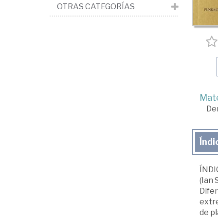
OTRAS CATEGORÍAS
Mate
De
Índi
ÍNDI
(Ian 
Difer
extre
de pl