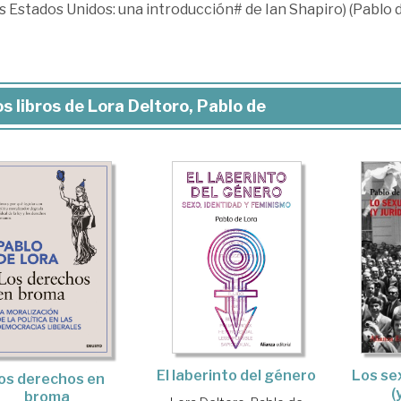
s Estados Unidos: una introducción# de Ian Shapiro) (Pablo d
s libros de Lora Deltoro, Pablo de
Los sex
El laberinto del género
os derechos en
(
broma