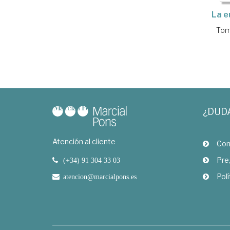
La e
Tom
¿DUD
Atención al cliente
Com
Pre
(+34) 91 304 33 03
Polí
atencion@marcialpons.es