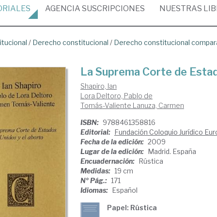
ORIALES
AGENCIA
SUSCRIPCIONES
NUESTRAS
LI
itucional
/
Derecho constitucional
/
Derecho constitucional compa
La Suprema Corte de Estad
Shapiro, Ian
Lora Deltoro, Pablo de
Tomás-Valiente Lanuza, Carmen
ISBN:
9788461358816
Editorial:
Fundación Coloquio Jurídico Eu
Fecha de la edición:
2009
Lugar de la edición:
Madrid. España
Encuadernación:
Rústica
Medidas:
19 cm
Nº Pág.:
171
Idiomas:
Español
Papel: Rústica