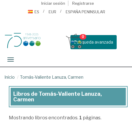
Iniciar sesión
Registrarse
ES
EUR
ESPAÑA PENINSULAR
0
Busqueda avanzada
Toggle navigation
Inicio
Tomás-Valiente Lanuza, Carmen
Libros de Tomás-Valiente Lanuza,
Libros
Carmen
de
Tomás-
Mostrando
libros encontrados.
1
páginas.
Valiente