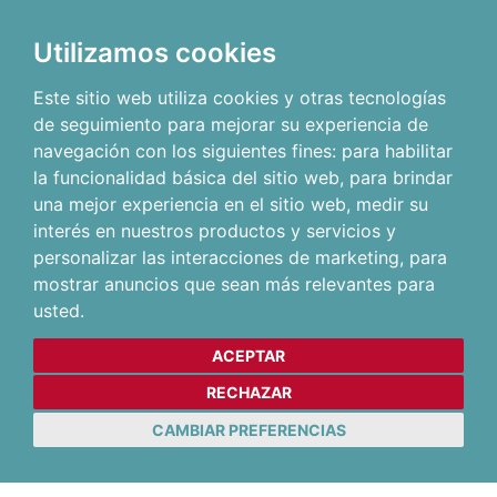
Utilizamos cookies
Este sitio web utiliza cookies y otras tecnologías
de seguimiento para mejorar su experiencia de
navegación con los siguientes fines:
para habilitar
la funcionalidad básica del sitio web
,
para brindar
una mejor experiencia en el sitio web
,
medir su
interés en nuestros productos y servicios y
personalizar las interacciones de marketing
,
para
mostrar anuncios que sean más relevantes para
usted
.
ACEPTAR
RECHAZAR
CAMBIAR PREFERENCIAS