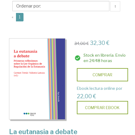
Lanuza,
↑
Carmen
(current)
«
1
32,30 €
34,00 €
Stock en librería. Envío
en 24/48 horas
COMPRAR
Ebook lectura online por
22,00 €
COMPRAR EBOOK
La eutanasia a debate