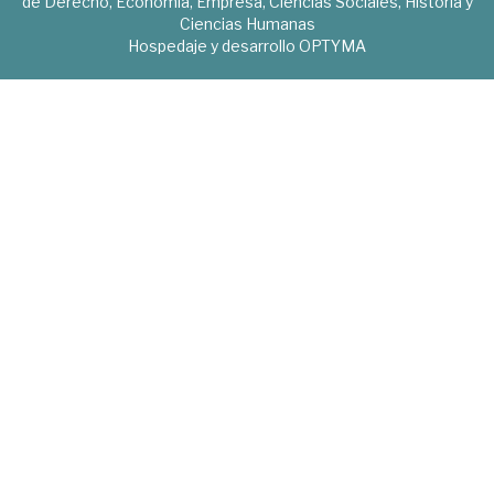
de Derecho, Economía, Empresa, Ciencias Sociales, Historia y
Ciencias Humanas
Hospedaje y desarrollo
OPTYMA