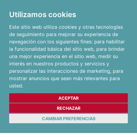
Utilizamos cookies
Este sitio web utiliza cookies y otras tecnologías
de seguimiento para mejorar su experiencia de
navegación con los siguientes fines:
para habilitar
la funcionalidad básica del sitio web
,
para brindar
una mejor experiencia en el sitio web
,
medir su
interés en nuestros productos y servicios y
personalizar las interacciones de marketing
,
para
mostrar anuncios que sean más relevantes para
usted
.
ACEPTAR
RECHAZAR
CAMBIAR PREFERENCIAS