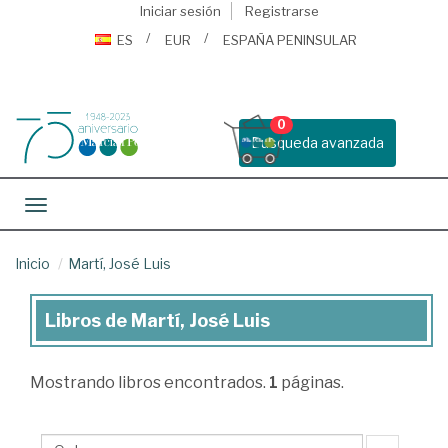
Iniciar sesión
Registrarse
ES
EUR
ESPAÑA PENINSULAR
0
Busqueda avanzada
Toggle navigation
Inicio
Martí, José Luis
Libros de Martí, José Luis
Libros
de
Mostrando
libros encontrados.
1
páginas.
Martí,
José