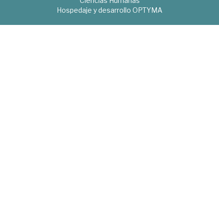
Ciencias Humanas
Hospedaje y desarrollo
OPTYMA