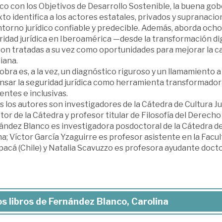
ico con los Objetivos de Desarrollo Sostenible, la buena go
xto identifica a los actores estatales, privados y supranac
ntorno jurídico confiable y predecible. Además, aborda och
idad jurídica en Iberoamérica —desde la transformación dig
on tratadas a su vez como oportunidades para mejorar la cal
iana.
obra es, a la vez, un diagnóstico riguroso y un llamamiento a 
sar la seguridad jurídica como herramienta transformadora 
ientes e inclusivas.
 los autores son investigadores de la Cátedra de Cultura Jur
tor de la Cátedra y profesor titular de Filosofía del Derecho
ndez Blanco es investigadora posdoctoral de la Cátedra de 
a; Víctor García Yzaguirre es profesor asistente en la Facu
pacá (Chile) y Natalia Scavuzzo es profesora ayudante doct
s libros de Fernández Blanco, Carolina