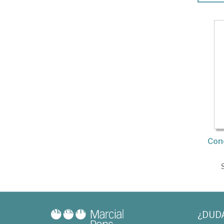
Cono
¿DUD