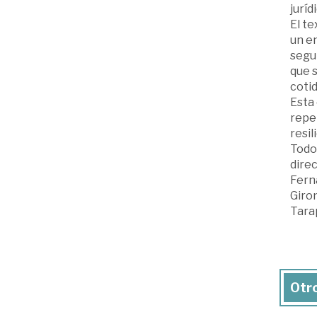
juríd
El te
un e
segur
que s
cotid
Esta 
repen
resil
Todos
direc
Ferná
Giron
Tara
Otro