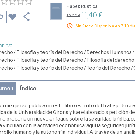
Papel: Rústica
11,40 €
12,00 €
Sin Stock. Disponible en 7/10 día
rias:
recho
/
Filosofía y teoría del Derecho
/
Derechos Humanos
/
recho
/
Filosofía y teoría del Derecho
/
Filosofía del derecho
recho
/
Filosofía y teoría del Derecho
/
Teoría del Derecho
/
umen
Índice
forme que se publica en este libro es fruto del trabajo de c
ica de la Universidad de Girona y fue elaborado a petición d
jo propone un nuevo enfoque sobre la seguridad jurídica, qu
a vinculan con la actividad económica: aquí la seguridad jurí
rollo humano y la autonomía individual. A través de un anális