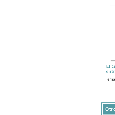
Efic
ent
Ferná
Otro