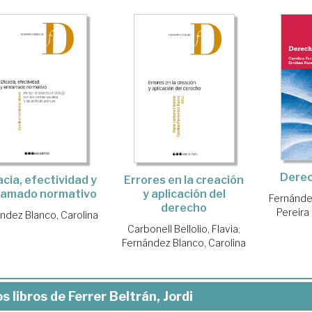
Derec
Errores en la creación
acia, efectividad y
y aplicación del
ramado normativo
Fernández
derecho
Pereira
ndez Blanco, Carolina
Carbonell Bellolio, Flavia
;
Fernández Blanco, Carolina
s libros de Ferrer Beltrán, Jordi