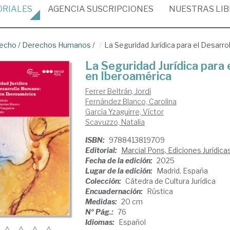
ORIALES
AGENCIA
SUSCRIPCIONES
NUESTRAS
LI
recho
/
Derechos Humanos
/
La Seguridad Jurídica para el Desarr
La Seguridad Jurídica para
en Iberoamérica
Ferrer Beltrán, Jordi
Fernández Blanco, Carolina
García Yzaguirre, Víctor
Scavuzzo, Natalia
ISBN:
9788413819709
Editorial:
Marcial Pons, Ediciones Jurídica
Fecha de la edición:
2025
Lugar de la edición:
Madrid. España
Colección:
Cátedra de Cultura Jurídica
Encuadernación:
Rústica
Medidas:
20 cm
Nº Pág.:
76
Idiomas:
Español