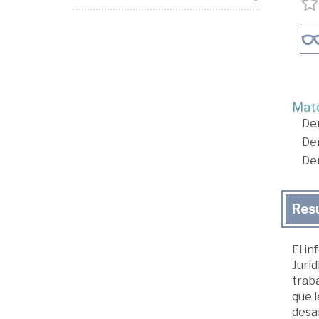
Mate
De
De
De
Res
El in
Juríd
traba
que l
desar