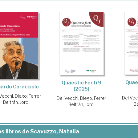
Quaes
Quaestio Facti 9
cardo Caracciolo
(2025)
Vecchi, Diego
;
Ferrer
Dei Vec
Dei Vecchi, Diego
;
Ferrer
Beltrán, Jordi
Be
Beltrán, Jordi
s libros de Scavuzzo, Natalia