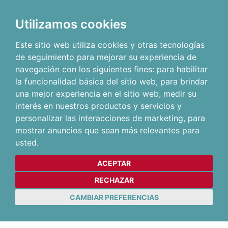
Utilizamos cookies
Este sitio web utiliza cookies y otras tecnologías
de seguimiento para mejorar su experiencia de
navegación con los siguientes fines:
para habilitar
la funcionalidad básica del sitio web
,
para brindar
una mejor experiencia en el sitio web
,
medir su
interés en nuestros productos y servicios y
personalizar las interacciones de marketing
,
para
mostrar anuncios que sean más relevantes para
usted
.
ACEPTAR
RECHAZAR
CAMBIAR PREFERENCIAS