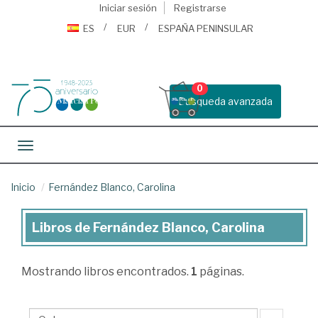
Iniciar sesión
Registrarse
ES
EUR
ESPAÑA PENINSULAR
0
Busqueda avanzada
Toggle navigation
Inicio
Fernández Blanco, Carolina
Libros de Fernández Blanco, Carolina
Libros
de
Mostrando
libros encontrados.
1
páginas.
Fernández
Blanco,