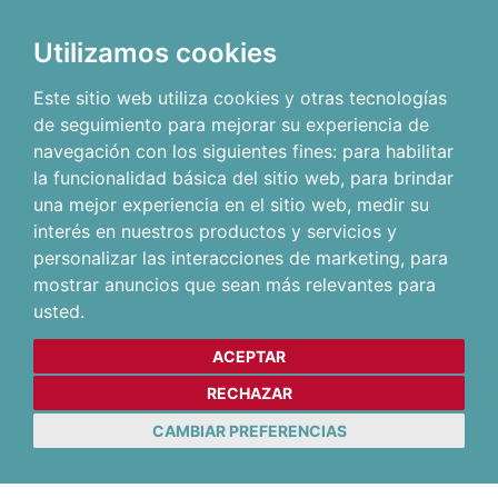
Utilizamos cookies
Este sitio web utiliza cookies y otras tecnologías
de seguimiento para mejorar su experiencia de
navegación con los siguientes fines:
para habilitar
la funcionalidad básica del sitio web
,
para brindar
una mejor experiencia en el sitio web
,
medir su
interés en nuestros productos y servicios y
personalizar las interacciones de marketing
,
para
mostrar anuncios que sean más relevantes para
usted
.
ACEPTAR
RECHAZAR
CAMBIAR PREFERENCIAS