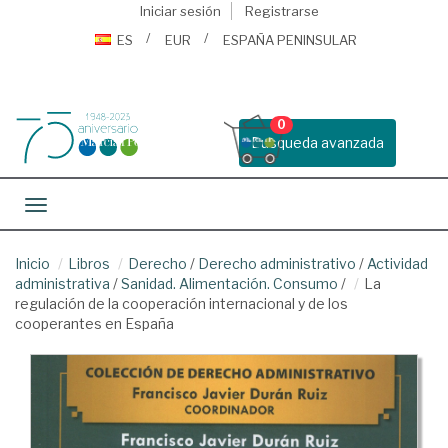
Iniciar sesión
Registrarse
ES
EUR
ESPAÑA PENINSULAR
0
Busqueda avanzada
Toggle navigation
Inicio
Libros
Derecho
/
Derecho administrativo
/
Actividad
administrativa
/
Sanidad. Alimentación. Consumo
/
La
regulación de la cooperación internacional y de los
cooperantes en España