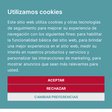
Utilizamos cookies
Este sitio web utiliza cookies y otras tecnologías
de seguimiento para mejorar su experiencia de
navegación con los siguientes fines:
para habilitar
la funcionalidad básica del sitio web
,
para brindar
una mejor experiencia en el sitio web
,
medir su
interés en nuestros productos y servicios y
personalizar las interacciones de marketing
,
para
mostrar anuncios que sean más relevantes para
usted
.
ACEPTAR
RECHAZAR
CAMBIAR PREFERENCIAS