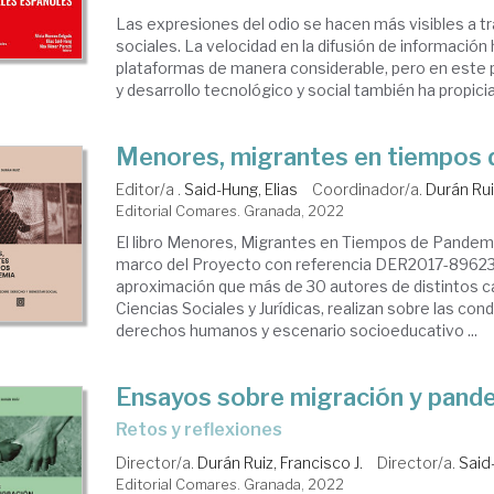
Las expresiones del odio se hacen más visibles a t
sociales. La velocidad en la difusión de información
plataformas de manera considerable, pero en este
y desarrollo tecnológico y social también ha propici
Menores, migrantes en tiempos 
Editor/a .
Said-Hung, Elias
Coordinador/a.
Durán Rui
Editorial Comares. Granada, 2022
El libro Menores, Migrantes en Tiempos de Pandemia
marco del Proyecto con referencia DER2017-89623-R
aproximación que más de 30 autores de distintos 
Ciencias Sociales y Jurídicas, realizan sobre las con
derechos humanos y escenario socioeducativo ...
Ensayos sobre migración y pande
retos y reflexiones
Director/a.
Durán Ruiz, Francisco J.
Director/a.
Said
Editorial Comares. Granada, 2022