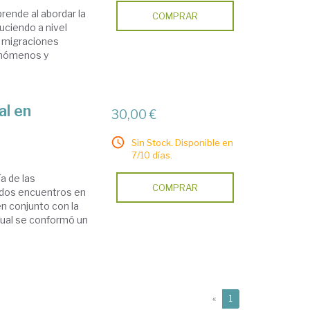
rende al abordar la
COMPRAR
uciendo a nivel
s migraciones
fenómenos y
al en
30,00 €
Sin Stock. Disponible en
7/10 días.
a de las
COMPRAR
r dos encuentros en
n conjunto con la
 cual se conformó un
(current)
«
1