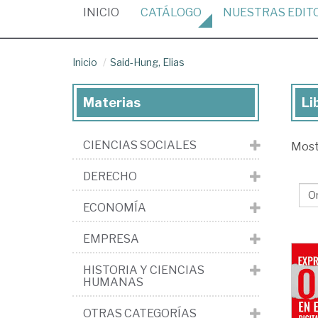
(CURRENT)
INICIO
CATÁLOGO
NUESTRAS
EDIT
Inicio
Said-Hung, Elias
Materias
Li
Lib
de
CIENCIAS SOCIALES
Mos
Sai
Hu
DERECHO
Eli
ECONOMÍA
EMPRESA
HISTORIA Y CIENCIAS
HUMANAS
OTRAS CATEGORÍAS