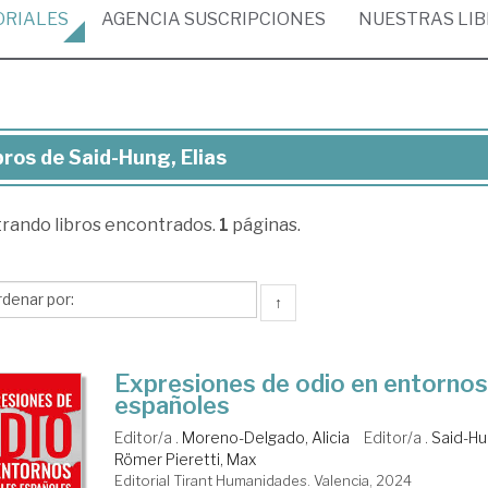
ORIALES
AGENCIA
SUSCRIPCIONES
NUESTRAS
LI
bros de Said-Hung, Elias
ros
trando
libros encontrados.
1
páginas.
d-
ng,
as
↑
Expresiones de odio en entornos 
españoles
Editor/a .
Moreno-Delgado, Alicia
Editor/a .
Said-Hu
Römer Pieretti, Max
Editorial Tirant Humanidades. Valencia, 2024