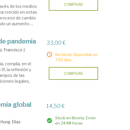
COMPRAR
ravés de los medios
 ha crecido en estas
 proceso de cambio
ado un aumento ...
de pandemia
33,00 €
z, Francisco J.
Sin Stock. Disponible en
7/10 días.
, compila, en el
, la reflexión y
COMPRAR
campos de las
diciones legales,
mia global
14,50 €
Stock en librería. Envío
-Hung, Elias
en 24/48 horas