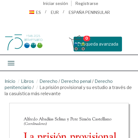
Iniciar sesión
Registrarse
ES
EUR
ESPAÑA PENINSULAR
0
Busqueda avanzada
Toggle navigation
Inicio
Libros
Derecho
/
Derecho penal
/
Derecho
penitenciario
/
La prisión provisional y su estudio a través de
la casuística más relevante