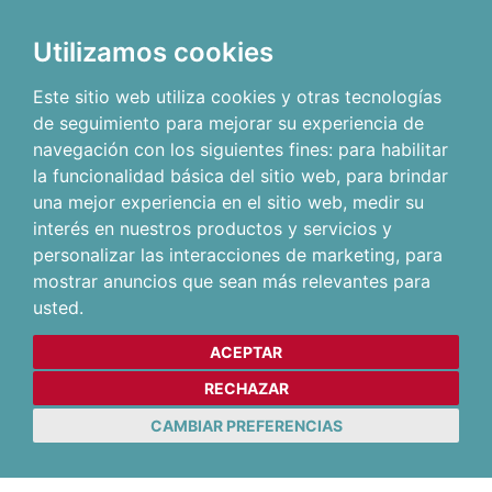
Utilizamos cookies
Este sitio web utiliza cookies y otras tecnologías
de seguimiento para mejorar su experiencia de
navegación con los siguientes fines:
para habilitar
la funcionalidad básica del sitio web
,
para brindar
una mejor experiencia en el sitio web
,
medir su
interés en nuestros productos y servicios y
personalizar las interacciones de marketing
,
para
mostrar anuncios que sean más relevantes para
usted
.
ACEPTAR
RECHAZAR
CAMBIAR PREFERENCIAS