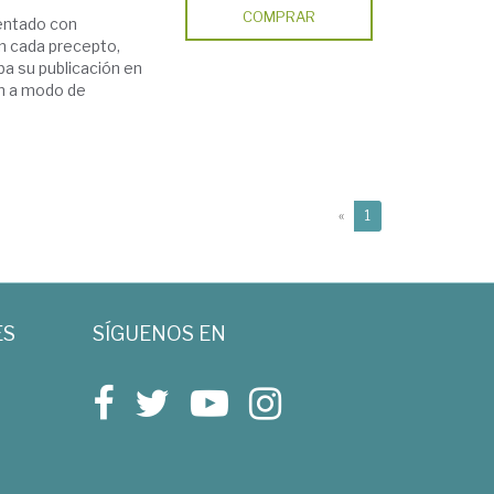
COMPRAR
entado con
en cada precepto,
a su publicación en
an a modo de
(current)
«
1
ES
SÍGUENOS EN