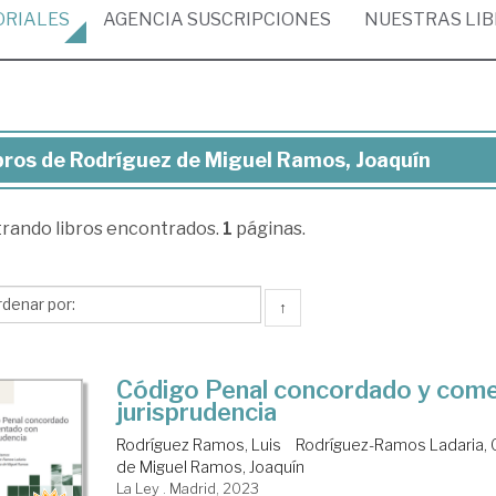
ORIALES
AGENCIA
SUSCRIPCIONES
NUESTRAS
LI
bros de Rodríguez de Miguel Ramos, Joaquín
ros
trando
libros encontrados.
1
páginas.
dríguez
guel
↑
mos,
quín
Código Penal concordado y com
jurisprudencia
Rodríguez Ramos, Luis
Rodríguez-Ramos Ladaria, 
de Miguel Ramos, Joaquín
La Ley . Madrid, 2023