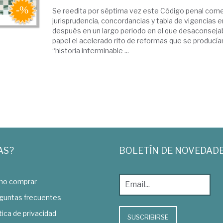
Se reedita por séptima vez este Código penal com
jurisprudencia, concordancias y tabla de vigencias 
después en un largo periodo en el que desaconsejab
papel el acelerado rito de reformas que se producí
“historia interminable ...
AS?
BOLETÍN DE NOVEDAD
o comprar
guntas frecuentes
tica de privacidad
SUSCRIBIRSE