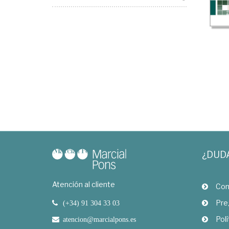
¿DUD
Atención al cliente
Com
Pre
(+34) 91 304 33 03
Polí
atencion@marcialpons.es