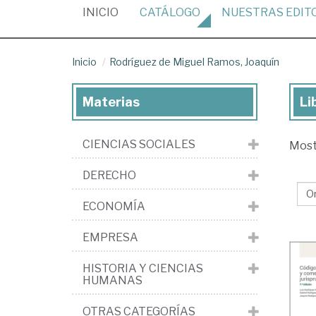
(CURRENT)
INICIO
CATÁLOGO
NUESTRAS
EDIT
Inicio
Rodríguez de Miguel Ramos, Joaquín
Materias
Li
Lib
de
CIENCIAS SOCIALES
Mos
Ro
de
DERECHO
Mi
ECONOMÍA
Ra
Joa
EMPRESA
HISTORIA Y CIENCIAS
HUMANAS
OTRAS CATEGORÍAS