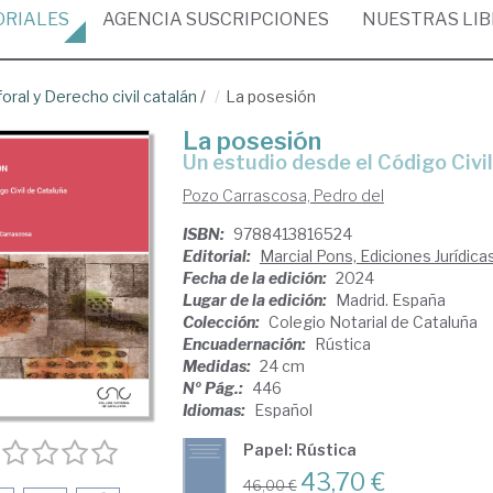
ORIALES
AGENCIA
SUSCRIPCIONES
NUESTRAS
LI
oral y Derecho civil catalán
/
La posesión
La posesión
Un estudio desde el Código Civi
Pozo Carrascosa, Pedro del
ISBN:
9788413816524
Editorial:
Marcial Pons, Ediciones Jurídica
Fecha de la edición:
2024
Lugar de la edición:
Madrid. España
Colección:
Colegio Notarial de Cataluña
Encuadernación:
Rústica
Medidas:
24 cm
Nº Pág.:
446
Idiomas:
Español
Papel: Rústica
43,70 €
46,00 €