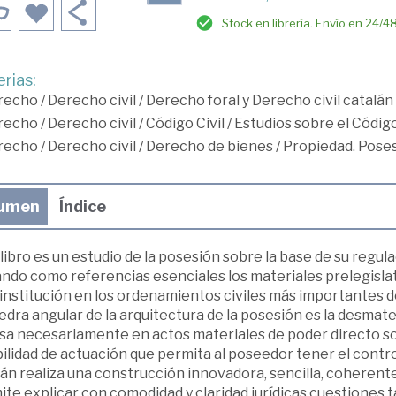
Stock en librería. Envío en 24/4
rias:
recho
/
Derecho civil
/
Derecho foral y Derecho civil catalán
recho
/
Derecho civil
/
Código Civil
/
Estudios sobre el Código
recho
/
Derecho civil
/
Derecho de bienes
/
Propiedad. Pose
umen
Índice
libro es un estudio de la posesión sobre la base de su regula
do como referencias esenciales los materiales prelegislativ
institución en los ordenamientos civiles más importantes d
edra angular de la arquitectura de la posesión es la desmate
sa necesariamente en actos materiales de poder directo sob
ilidad de actuación que permita al poseedor tener el contro
án realiza una construcción innovadora, sencilla, coherente 
te explicar con comodidad y claridad jurídicas cuestiones 