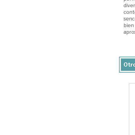
diver
cont
senci
bien 
aprox
Otro