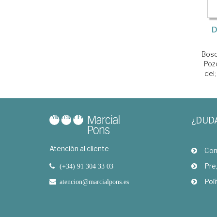
D
Bosc
Poz
del
¿DUD
Atención al cliente
Com
Pre
(+34) 91 304 33 03
Polí
atencion@marcialpons.es