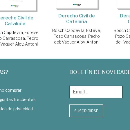
Derecho Civil de
Dere
erecho Civil de
Cataluña
Cataluña
Bosch Capdevila, Esteve
;
Bosch C
h Capdevila, Esteve
;
Pozo Carrascosa, Pedro
Pozo Ca
o Carrascosa, Pedro
del
;
Vaquer Aloy, Antoni
del
;
Vaq
;
Vaquer Aloy, Antoni
AS?
BOLETÍN DE NOVEDAD
o comprar
guntas frecuentes
tica de privacidad
SUSCRIBIRSE