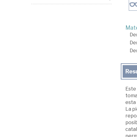
Mate
De
De
De
Res
Este 
toman
esta 
La pi
repo
posib
catal
permi