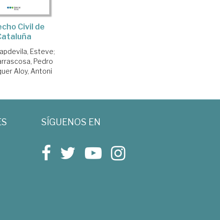
cho Civil de
Cataluña
apdevila, Esteve
;
rrascosa, Pedro
uer Aloy, Antoni
ES
SÍGUENOS EN