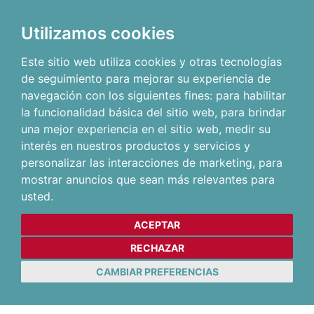
Utilizamos cookies
Este sitio web utiliza cookies y otras tecnologías
de seguimiento para mejorar su experiencia de
navegación con los siguientes fines:
para habilitar
la funcionalidad básica del sitio web
,
para brindar
una mejor experiencia en el sitio web
,
medir su
interés en nuestros productos y servicios y
personalizar las interacciones de marketing
,
para
mostrar anuncios que sean más relevantes para
usted
.
ACEPTAR
RECHAZAR
CAMBIAR PREFERENCIAS