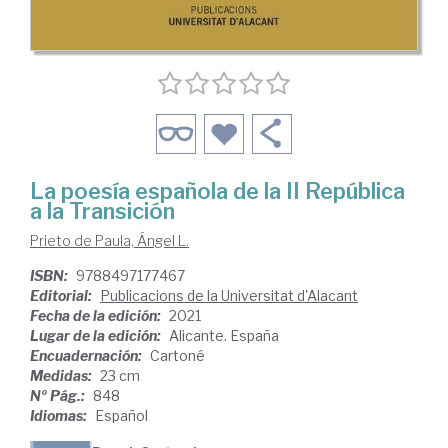
La poesía española de la II República
a la Transición
Prieto de Paula, Ángel L.
ISBN:
9788497177467
Editorial:
Publicacions de la Universitat d'Alacant
Fecha de la edición:
2021
Lugar de la edición:
Alicante. España
Encuadernación:
Cartoné
Medidas:
23 cm
Nº Pág.:
848
Idiomas:
Español