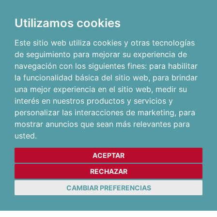
Utilizamos cookies
Este sitio web utiliza cookies y otras tecnologías
de seguimiento para mejorar su experiencia de
navegación con los siguientes fines:
para habilitar
la funcionalidad básica del sitio web
,
para brindar
una mejor experiencia en el sitio web
,
medir su
interés en nuestros productos y servicios y
personalizar las interacciones de marketing
,
para
mostrar anuncios que sean más relevantes para
usted
.
ACEPTAR
RECHAZAR
CAMBIAR PREFERENCIAS