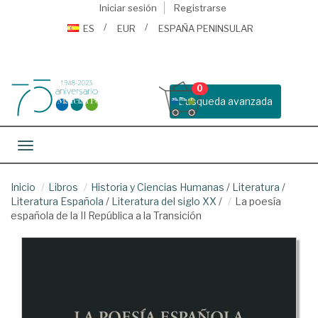
Iniciar sesión
Registrarse
ES
EUR
ESPAÑA PENINSULAR
0
Busqueda avanzada
Toggle navigation
Inicio
Libros
Historia y Ciencias Humanas
/
Literatura
/
Literatura Española
/
Literatura del siglo XX
/
La poesía
española de la II República a la Transición