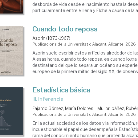
desborda de vida desde el nacimiento hasta la de
particularmente entre Villena y Elche a causa de la act
Cuando todo reposa
Azorín (1873-1967)
Publicacions de la Universitat d'Alacant. Alicante, 2026
Azorín suele escribir estos artículos alrededor de l
A esas horas, cuando todo reposa, es cuando logra t
destinatario del que lo separa un océano su experie
europeo de la primera mitad del siglo XX, de observa
Estadística básica
III. Inferencia
Fajardo Gómez, María Dolores
Mullor Ibáñez, Rubé
Publicacions de la Universitat d'Alacant. Alicante, 2026
En la actual sociedad de los datos y la información, 
incuestionable el papel que desempeña la Estadísti
rama del conocimiento humano que pretenda alcanz