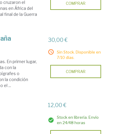
o cruzaron el
COMPRAR
nas en África del
 final de la Guerra
paña
30,00 €
Sin Stock. Disponible en
7/10 días.
s. En primer lugar,
da con la
COMPRAR
pígrafes o
n la condición
 el ...
12,00 €
Stock en librería. Envío
en 24/48 horas