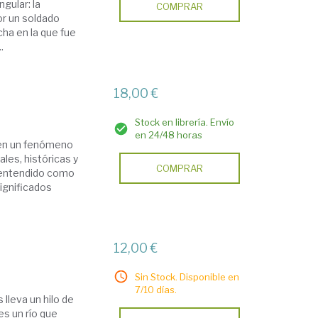
gular: la
COMPRAR
por un soldado
cha en la que fue
.
18,00 €
Stock en librería. Envío
en 24/48 horas
e en un fenómeno
ales, históricas y
COMPRAR
l, entendido como
ignificados
12,00 €
Sin Stock. Disponible en
7/10 días.
lleva un hilo de
es un río que