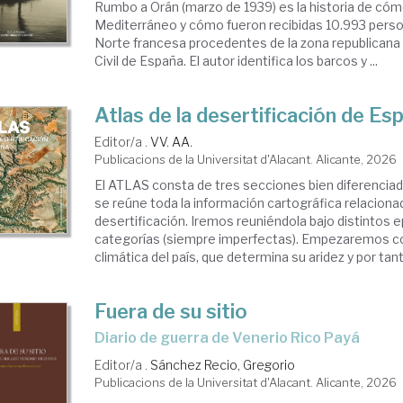
Rumbo a Orán (marzo de 1939) es la historia de cóm
Mediterráneo y cómo fueron recibidas 10.993 perso
Norte francesa procedentes de la zona republicana al
Civil de España. El autor identifica los barcos y ...
Atlas de la desertificación de Es
Editor/a .
VV. AA.
Publicacions de la Universitat d'Alacant. Alicante, 2026
El ATLAS consta de tres secciones bien diferenciada
se reúne toda la información cartográfica relaciona
desertificación. Iremos reuniéndola bajo distintos e
categorías (siempre imperfectas). Empezaremos co
climática del país, que determina su aridez y por tanto
Fuera de su sitio
Diario de guerra de Venerio Rico Payá
Editor/a .
Sánchez Recio, Gregorio
Publicacions de la Universitat d'Alacant. Alicante, 2026