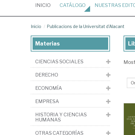
(CURRENT)
INICIO
CATÁLOGO
NUESTRAS
EDIT
Inicio
Publicacions de la Universitat d'Alacant
Materias
Li
Lib
de
CIENCIAS SOCIALES
Mos
la
edi
DERECHO
Pub
ECONOMÍA
de
la
EMPRESA
Uni
HISTORIA Y CIENCIAS
d'A
HUMANAS
OTRAS CATEGORÍAS