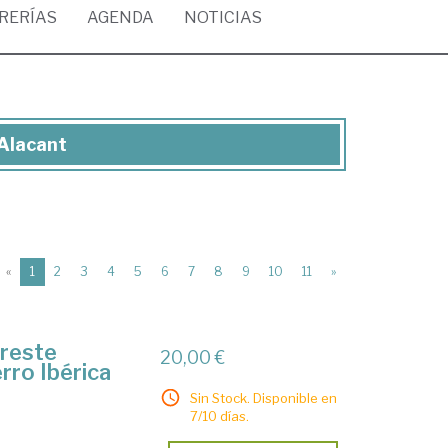
BRERÍAS
AGENDA
NOTICIAS
'Alacant
(current)
«
1
2
3
4
5
6
7
8
9
10
11
»
ureste
20,00 €
erro Ibérica
Sin Stock. Disponible en
7/10 días.