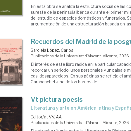
En esta obra se analiza la estructura social de las 
sureste de la península ibérica durante el primer mil
del estudio de espacios domésticos y funerarios. Se
argumentación de una estructuración basada en las 
Recuerdos del Madrid de la posg
Barciela López, Carlos
Publicacions de la Universitat d'Alacant. Alicante, 2026
El interés de este libro radica en la particular capac
recordar un periodo, unos personajes y un paisaje m
casi desaparecidos. En sus páginas se refleja el amb
Carabanchel -uno de los barrios de ...
Vt pictura poesis
Literatura y arte en América latina y Españ
Editor/a .
VV. AA.
Publicacions de la Universitat d'Alacant. Alicante, 2026
El estrecho vínculo entre la Literatura y la Pintura, 