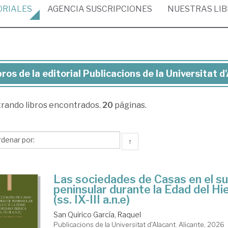
ORIALES
AGENCIA
SUSCRIPCIONES
NUESTRAS
LI
bros de la editorial Publicacions de la Universitat d
ros
trando
libros encontrados.
20
páginas.
torial
licacions
↑
Las sociedades de Casas en el s
versitat
peninsular durante la Edad del Hi
(ss. IX-III a.n.e)
lacant
San Quirico García, Raquel
Publicacions de la Universitat d'Alacant. Alicante, 2026