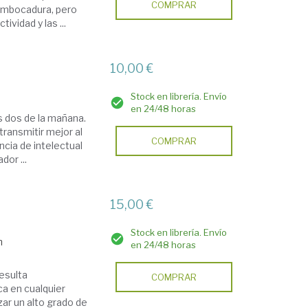
COMPRAR
sembocadura, pero
ividad y las ...
10,00 €
Stock en librería. Envío
en 24/48 horas
as dos de la mañana.
ransmitir mejor al
COMPRAR
ncia de intelectual
dor ...
15,00 €
Stock en librería. Envío
n
en 24/48 horas
resulta
COMPRAR
ca en cualquier
ar un alto grado de