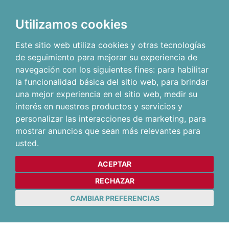
Utilizamos cookies
Este sitio web utiliza cookies y otras tecnologías
de seguimiento para mejorar su experiencia de
navegación con los siguientes fines:
para habilitar
la funcionalidad básica del sitio web
,
para brindar
una mejor experiencia en el sitio web
,
medir su
interés en nuestros productos y servicios y
personalizar las interacciones de marketing
,
para
mostrar anuncios que sean más relevantes para
usted
.
ACEPTAR
RECHAZAR
CAMBIAR PREFERENCIAS