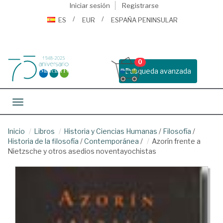
Iniciar sesión
Registrarse
ES
EUR
ESPAÑA PENINSULAR
0
Busqueda avanzada
Toggle navigation
Inicio
Libros
Historia y Ciencias Humanas
/
Filosofía
/
Historia de la filosofía
/
Contemporánea
/
Azorín frente a
Nietzsche y otros asedios noventayochistas