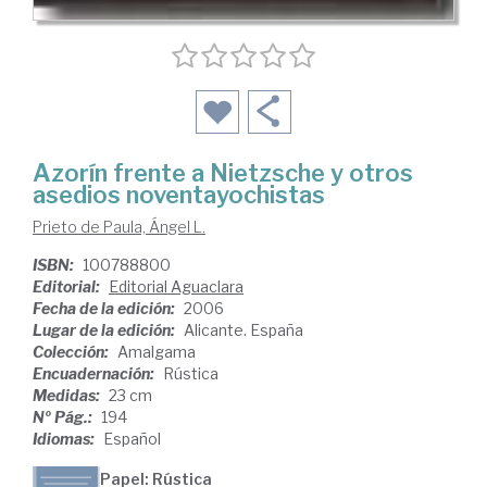
Azorín frente a Nietzsche y otros
asedios noventayochistas
Prieto de Paula, Ángel L.
ISBN:
100788800
Editorial:
Editorial Aguaclara
Fecha de la edición:
2006
Lugar de la edición:
Alicante. España
Colección:
Amalgama
Encuadernación:
Rústica
Medidas:
23 cm
Nº Pág.:
194
Idiomas:
Español
Papel: Rústica