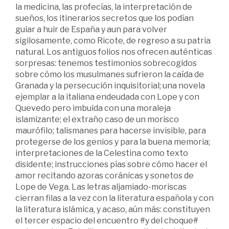
la medicina, las profecías, la interpretación de
sueños, los itinerarios secretos que los podían
guiar a huir de España y aun para volver
sigilosamente, como Ricote, de regreso a su patria
natural. Los antiguos folios nos ofrecen auténticas
sorpresas: tenemos testimonios sobrecogidos
sobre cómo los musulmanes sufrieron la caída de
Granada y la persecución inquisitorial; una novela
ejemplar a la italiana endeudada con Lope y con
Quevedo pero imbuida con una moraleja
islamizante; el extraño caso de un morisco
maurófilo; talismanes para hacerse invisible, para
protegerse de los genios y para la buena memoria;
interpretaciones de la Celestina como texto
disidente; instrucciones pías sobre cómo hacer el
amor recitando azoras coránicas y sonetos de
Lope de Vega. Las letras aljamiado-moriscas
cierran filas a la vez con la literatura española y con
la literatura islámica, y acaso, aún más: constituyen
el tercer espacio del encuentro #y del choque#