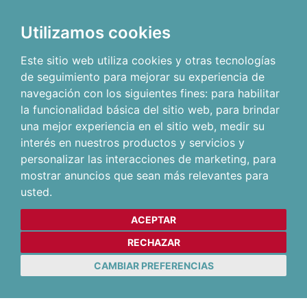
Utilizamos cookies
Este sitio web utiliza cookies y otras tecnologías
de seguimiento para mejorar su experiencia de
navegación con los siguientes fines:
para habilitar
la funcionalidad básica del sitio web
,
para brindar
una mejor experiencia en el sitio web
,
medir su
interés en nuestros productos y servicios y
personalizar las interacciones de marketing
,
para
mostrar anuncios que sean más relevantes para
usted
.
ACEPTAR
RECHAZAR
CAMBIAR PREFERENCIAS