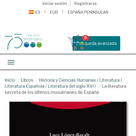
Iniciar sesión
Registrarse
ES
EUR
ESPAÑA PENINSULAR
0
Busqueda avanzada
Toggle navigation
Inicio
Libros
Historia y Ciencias Humanas
/
Literatura
/
Literatura Española
/
Literatura del siglo XVI
/
La literatura
secreta de los últimos musulmanes de España