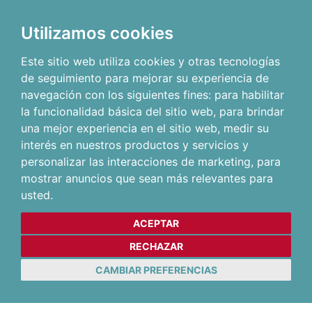
Utilizamos cookies
Este sitio web utiliza cookies y otras tecnologías
de seguimiento para mejorar su experiencia de
navegación con los siguientes fines:
para habilitar
la funcionalidad básica del sitio web
,
para brindar
una mejor experiencia en el sitio web
,
medir su
interés en nuestros productos y servicios y
personalizar las interacciones de marketing
,
para
mostrar anuncios que sean más relevantes para
usted
.
ACEPTAR
RECHAZAR
CAMBIAR PREFERENCIAS