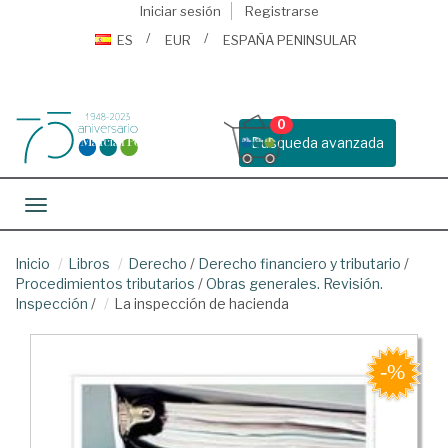
Iniciar sesión
Registrarse
ES
EUR
ESPAÑA PENINSULAR
0
Busqueda avanzada
Toggle navigation
Inicio
Libros
Derecho
/
Derecho financiero y tributario
/
Procedimientos tributarios
/
Obras generales. Revisión.
Inspección
/
La inspección de hacienda