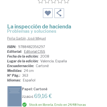
La inspección de hacienda
problemas y soluciones
Peña Garbín, José Miguel
ISBN:
9788482356297
Editorial:
Editorial CISS
Fecha de la edición:
2008
Lugar de la edición:
Valencia. España
Encuadernación:
Cartoné
Medidas:
24 cm
Nº Pág.:
363
Idiomas:
Español
Papel: Cartoné
69,16 €
72,80 €
Stock en librería. Envío en 24/48 horas