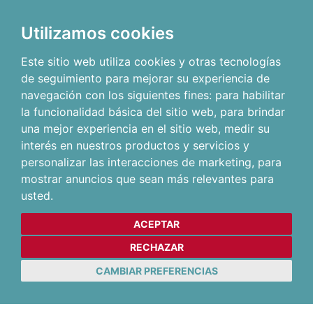
Utilizamos cookies
Este sitio web utiliza cookies y otras tecnologías
de seguimiento para mejorar su experiencia de
navegación con los siguientes fines:
para habilitar
la funcionalidad básica del sitio web
,
para brindar
una mejor experiencia en el sitio web
,
medir su
interés en nuestros productos y servicios y
personalizar las interacciones de marketing
,
para
mostrar anuncios que sean más relevantes para
usted
.
ACEPTAR
RECHAZAR
CAMBIAR PREFERENCIAS