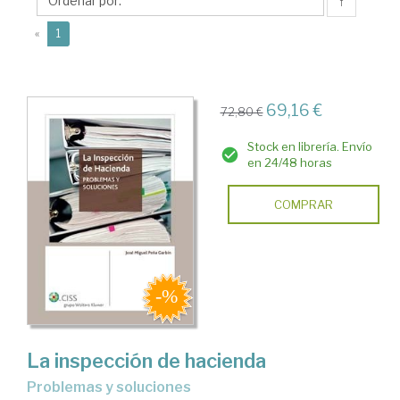
José
↑
Miguel
(current)
«
1
69,16 €
72,80 €
Stock en librería. Envío
en 24/48 horas
COMPRAR
La inspección de hacienda
problemas y soluciones