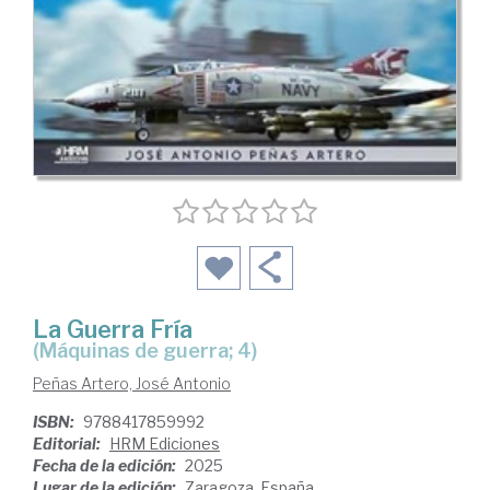
La Guerra Fría
(Máquinas de guerra; 4)
Peñas Artero, José Antonio
ISBN:
9788417859992
Editorial:
HRM Ediciones
Fecha de la edición:
2025
Lugar de la edición:
Zaragoza. España