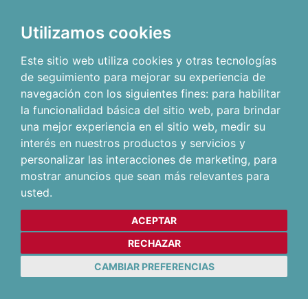
Utilizamos cookies
Este sitio web utiliza cookies y otras tecnologías
de seguimiento para mejorar su experiencia de
navegación con los siguientes fines:
para habilitar
la funcionalidad básica del sitio web
,
para brindar
una mejor experiencia en el sitio web
,
medir su
interés en nuestros productos y servicios y
personalizar las interacciones de marketing
,
para
mostrar anuncios que sean más relevantes para
usted
.
ACEPTAR
RECHAZAR
CAMBIAR PREFERENCIAS