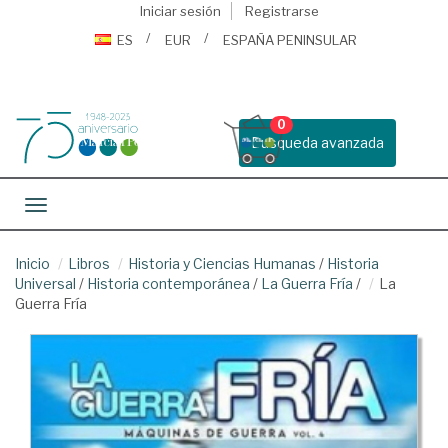
Iniciar sesión
Registrarse
ES
EUR
ESPAÑA PENINSULAR
0
Busqueda avanzada
Toggle navigation
Inicio
Libros
Historia y Ciencias Humanas
/
Historia
Universal
/
Historia contemporánea
/
La Guerra Fría
/
La
Guerra Fría