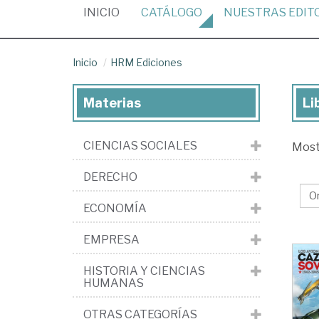
(CURRENT)
INICIO
CATÁLOGO
NUESTRAS
EDIT
Inicio
HRM Ediciones
Materias
Li
Lib
de
CIENCIAS SOCIALES
Mos
la
edi
DERECHO
H
ECONOMÍA
Edi
EMPRESA
HISTORIA Y CIENCIAS
HUMANAS
OTRAS CATEGORÍAS