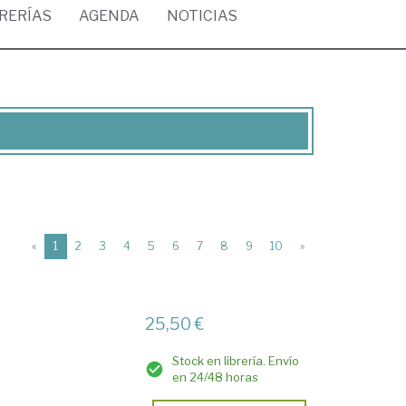
BRERÍAS
AGENDA
NOTICIAS
(current)
«
1
2
3
4
5
6
7
8
9
10
»
25,50 €
Stock en librería. Envío
en 24/48 horas