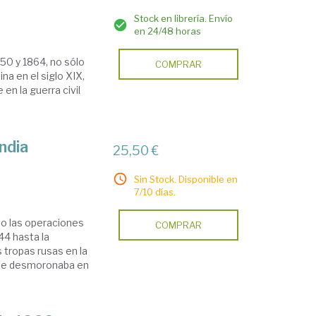
a
Stock en librería. Envío
en 24/48 horas
850 y 1864, no sólo
COMPRAR
na en el siglo XIX,
en la guerra civil
ndia
25,50 €
Sin Stock. Disponible en
7/10 días.
o las operaciones
COMPRAR
44 hasta la
 tropas rusas en la
o se desmoronaba en