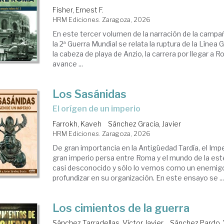
Fisher, Ernest F.
HRM Ediciones. Zaragoza, 2026
En este tercer volumen de la narración de la campañ
la 2ª Guerra Mundial se relata la ruptura de la Línea G
la cabeza de playa de Anzio, la carrera por llegar a R
avance ...
Los Sasánidas
El orígen de un imperio
Farrokh, Kaveh
Sánchez Gracia, Javier
HRM Ediciones. Zaragoza, 2026
De gran importancia en la Antigüedad Tardía, el Imp
gran imperio persa entre Roma y el mundo de la es
casi desconocido y sólo lo vemos como un enemigo
profundizar en su organización. En este ensayo se ..
Los cimientos de la guerra
Sánchez Tarradellas, Víctor Javier
Sánchez Pardo, V