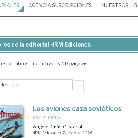
ORIALES
AGENCIA
SUSCRIPCIONES
NUESTRAS
LI
bros de la editorial HRM Ediciones
ros
trando
libros encontrados.
10
páginas.
torial
RM
↑
ciones
Los aviones caza soviéticos
1942-1945
Vergara Durán, Cristóbal
HRM Ediciones. Zaragoza, 2026