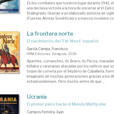
En los combates que tuvieron lugar durante 1942, el
una decisiva victoria a la hora de encerrar al VI Ejér
Stalingrado. Gracias a un elaborado sistema de vigil
(Fuerzas Aéreas Soviéticas) y a nuevos modelos com
La frontera norte
El nacimiento del 'Far West' español
García Campa, Francisco
HRM Ediciones. Zaragoza, 2026
Apaches, comanches, río Bravo, río Pecos, manada
búfalos y caravanas atacadas por los nativos que s
toque de corneta por el Séptimo de Caballería, form
imaginario de muchas generaciones gracias a los 
estadounidenses. Pero mucho antes de que ...
Ucrania
El primer paso hacia el Mundo Multipolar
Campos Ferreira, Juan