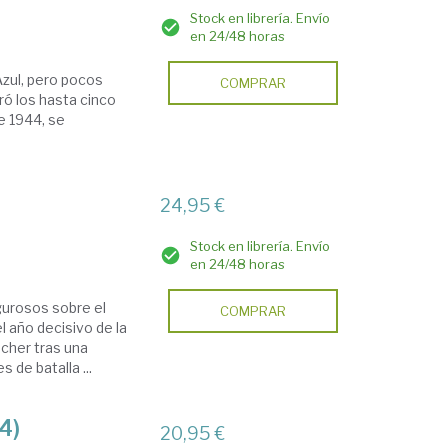
Stock en librería. Envío
en 24/48 horas
Azul, pero pocos
COMPRAR
gró los hasta cinco
e 1944, se
24,95 €
Stock en librería. Envío
en 24/48 horas
gurosos sobre el
COMPRAR
l año decisivo de la
cher tras una
de batalla ...
4)
20,95 €