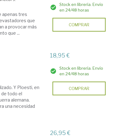
Stock en librería. Envío
en 24/48 horas
de apenas tres
 devastadores que
COMPRAR
an a provocar más
to que ...
18,95 €
Stock en librería. Envío
en 24/48 horas
izado. Y Ploesti, en
COMPRAR
 de todo el
uerra alemana.
era una necesidad
26,95 €