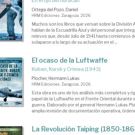
En el ojo del huracán
Ortega del Pozo, Daniel
HRM Ediciones. Zaragoza, 2026
Muchos son los libros que versan sobre la División 
hablan de la Escuadrilla Azul y del personal que inte
relevos que, desde Julio de 1941 hasta comienzos d
solaparon a lo largo de su actuación en el ...
El ocaso de la Luftwaffe
Kuban, Kursk y Crimea (1943)
Plocher, Hermann Lukas
HRM Ediciones. Zaragoza, 2026
Esta obra es uno de los análisis más completos y ri
papel de la Luftwaffe en el Frente Oriental durante e
guerra. Elaborado por el general Hermann Lukas Plo
amplia revisión de documentación operativa, órdenes 
La Revolución Taiping (1850-186