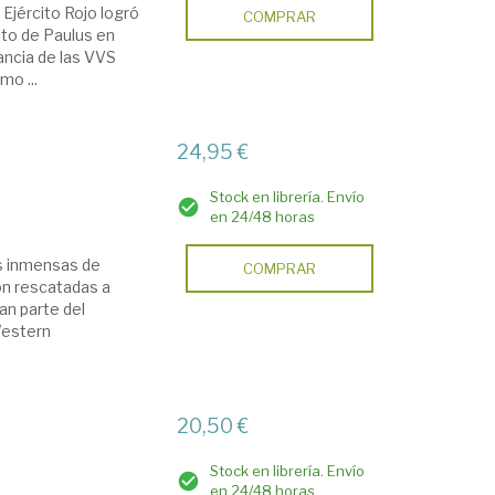
 Ejército Rojo logró
COMPRAR
cito de Paulus en
ancia de las VVS
o ...
24,95 €
Stock en librería. Envío
en 24/48 horas
s inmensas de
COMPRAR
on rescatadas a
an parte del
Western
20,50 €
Stock en librería. Envío
en 24/48 horas