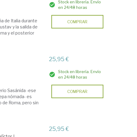
Stock en librería. Envío
en 24/48 horas
a de Italia durante
COMPRAR
ustav y la salida de
oma y el posterior
25,95 €
Stock en librería. Envío
en 24/48 horas
erio Sasánida -ese
COMPRAR
tepa nómada- es
 de Roma, pero sin
.
25,95 €
íctor J.