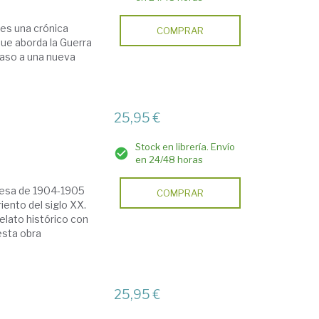
 es una crónica
COMPRAR
que aborda la Guerra
paso a una nueva
25,95 €
Stock en librería. Envío
en 24/48 horas
onesa de 1904-1905
COMPRAR
ento del siglo XX.
elato histórico con
esta obra
25,95 €