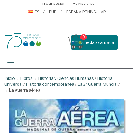
Iniciar sesión
Registrarse
ES
EUR
ESPAÑA PENINSULAR
0
Busqueda avanzada
Toggle navigation
Inicio
Libros
Historia y Ciencias Humanas
/
Historia
Universal
/
Historia contemporánea
/
La 2ª Guerra Mundial
/
La guerra aérea