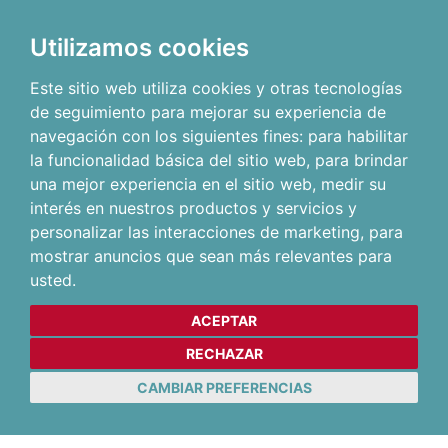
Utilizamos cookies
Este sitio web utiliza cookies y otras tecnologías
de seguimiento para mejorar su experiencia de
navegación con los siguientes fines:
para habilitar
la funcionalidad básica del sitio web
,
para brindar
una mejor experiencia en el sitio web
,
medir su
interés en nuestros productos y servicios y
personalizar las interacciones de marketing
,
para
mostrar anuncios que sean más relevantes para
usted
.
ACEPTAR
RECHAZAR
CAMBIAR PREFERENCIAS