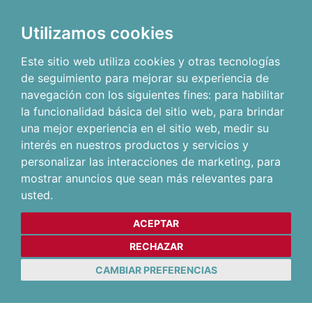
Utilizamos cookies
Este sitio web utiliza cookies y otras tecnologías
de seguimiento para mejorar su experiencia de
navegación con los siguientes fines:
para habilitar
la funcionalidad básica del sitio web
,
para brindar
una mejor experiencia en el sitio web
,
medir su
interés en nuestros productos y servicios y
personalizar las interacciones de marketing
,
para
mostrar anuncios que sean más relevantes para
usted
.
ACEPTAR
RECHAZAR
CAMBIAR PREFERENCIAS