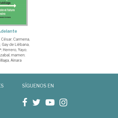
Adelante
, César
;
Carmena,
a
;
Gay de Liébana,
ª
;
Herrero, Yayo
;
zabal, mamen
;
llaga, Ainara
ES
SÍGUENOS EN