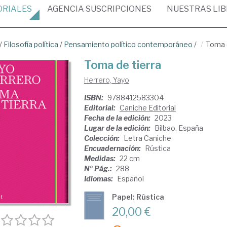
ORIALES
AGENCIA
SUSCRIPCIONES
NUESTRAS
LI
/
Filosofía política
/
Pensamiento político contemporáneo
/
Toma d
Toma de tierra
Herrero, Yayo
ISBN:
9788412583304
Editorial:
Caniche Editorial
Fecha de la edición:
2023
Lugar de la edición:
Bilbao. España
Colección:
Letra Caniche
Encuadernación:
Rústica
Medidas:
22 cm
Nº Pág.:
288
Idiomas:
Español
Papel: Rústica
20,00 €