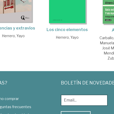
ncias y extravíos
Los cinco elementos
Herrero, Yayo
Herrero, Yayo
Carballo
Manuel
José M
Mendi
Zubi
AS?
BOLETÍN DE NOVEDAD
o comprar
guntas frecuentes