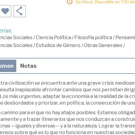
Sin Stock. Disponible en 7/10 día
rias:
ncias Sociales
/
Ciencia Política
/
Filosofía política
/
Pensami
ncias Sociales
/
Estudios de Género
/
Obras Generales
/
umen
Notas
ra civilización se encuentra ante una grave crisis medioamb
esulta inaplazable afrontar cambios que nos permitan dirig
 Los más urgentes, adaptar la economía a la realidad de la cr
os desbordados y priorizar, en política, la consecución de un
 camino para el que no hay atajos posibles. Estamos obligado
camente y a trazar itinerarios que nos conduzcan a construir
nas —iguales y diversas— y a la naturaleza. Lograr la trans
ensos sobre qué es lo que no funciona en nuestras sociedad