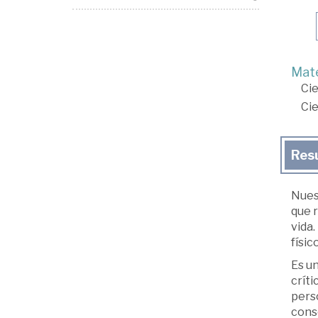
Mate
Cie
Cie
Res
Nuest
que r
vida.
físic
Es un
críti
perso
cons