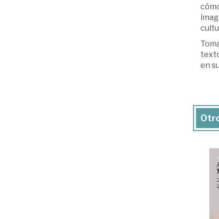
cómo
imag
cult
Toma 
texto
en su
Otro