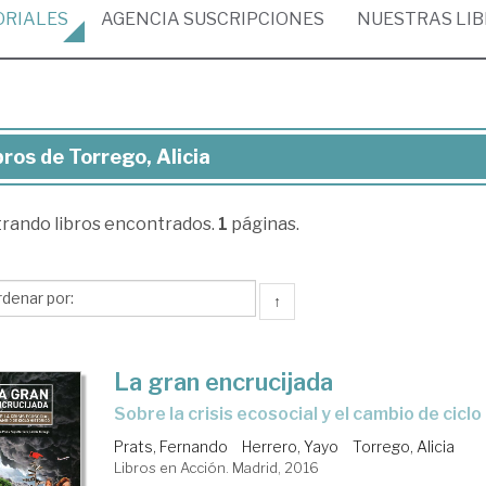
ORIALES
AGENCIA
SUSCRIPCIONES
NUESTRAS
LI
bros de Torrego, Alicia
ros
trando
libros encontrados.
1
páginas.
rego,
cia
↑
La gran encrucijada
sobre la crisis ecosocial y el cambio de ciclo
Prats, Fernando
Herrero, Yayo
Torrego, Alicia
Libros en Acción. Madrid, 2016