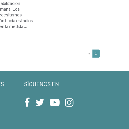
bilización
humana. Los
 necesitamos
ón hacia estadios
n la medida ...
(current)
«
1
ES
SÍGUENOS EN