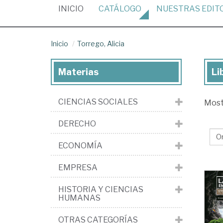
(CURRENT)
INICIO
CATÁLOGO
NUESTRAS
EDIT
Inicio
Torrego, Alicia
Materias
Li
Lib
de
CIENCIAS SOCIALES
Mos
Tor
Ali
DERECHO
ECONOMÍA
EMPRESA
HISTORIA Y CIENCIAS
HUMANAS
OTRAS CATEGORÍAS