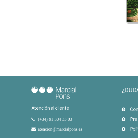
¿DUD
Atención al cliente
Com
Pre
(+34) 91 304 33 03
Polí
atencion@marcialpons.es