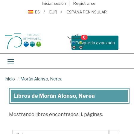
Iniciar sesión
Registrarse
ES
EUR
ESPAÑA PENINSULAR
0
Busqueda avanzada
Toggle navigation
Inicio
Morán Alonso, Nerea
Libros de Morán Alonso, Nerea
Libros
de
Mostrando
libros encontrados.
1
páginas.
Morán
Alonso,