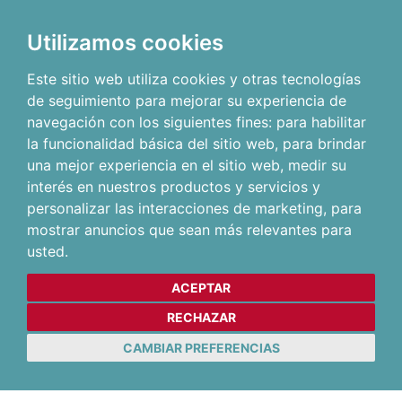
Utilizamos cookies
Este sitio web utiliza cookies y otras tecnologías
de seguimiento para mejorar su experiencia de
navegación con los siguientes fines:
para habilitar
la funcionalidad básica del sitio web
,
para brindar
una mejor experiencia en el sitio web
,
medir su
interés en nuestros productos y servicios y
personalizar las interacciones de marketing
,
para
mostrar anuncios que sean más relevantes para
usted
.
ACEPTAR
RECHAZAR
CAMBIAR PREFERENCIAS