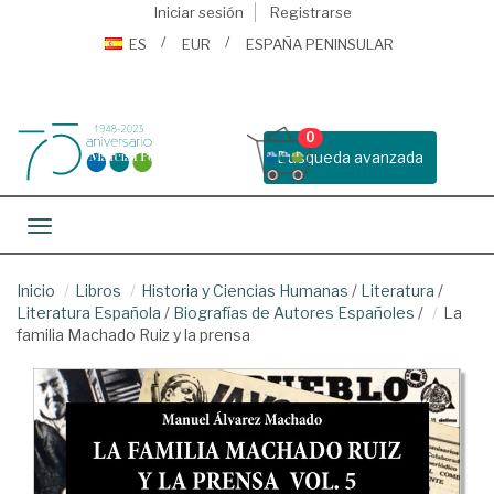
Iniciar sesión
Registrarse
ES
EUR
ESPAÑA PENINSULAR
0
Busqueda avanzada
Toggle navigation
Inicio
Libros
Historia y Ciencias Humanas
/
Literatura
/
Literatura Española
/
Biografías de Autores Españoles
/
La
familia Machado Ruiz y la prensa