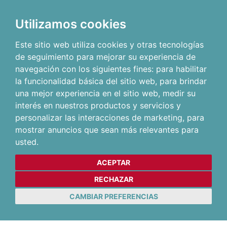
Utilizamos cookies
Este sitio web utiliza cookies y otras tecnologías
de seguimiento para mejorar su experiencia de
navegación con los siguientes fines:
para habilitar
la funcionalidad básica del sitio web
,
para brindar
una mejor experiencia en el sitio web
,
medir su
interés en nuestros productos y servicios y
personalizar las interacciones de marketing
,
para
mostrar anuncios que sean más relevantes para
usted
.
ACEPTAR
RECHAZAR
CAMBIAR PREFERENCIAS