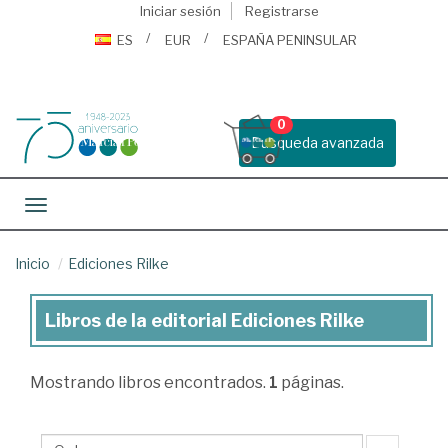
Iniciar sesión
Registrarse
ES
EUR
ESPAÑA PENINSULAR
0
Busqueda avanzada
Toggle navigation
Inicio
Ediciones Rilke
Libros de la editorial Ediciones Rilke
Libros
de
Mostrando
libros encontrados.
1
páginas.
la
editorial