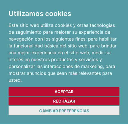
Utilizamos cookies
Este sitio web utiliza cookies y otras tecnologías
de seguimiento para mejorar su experiencia de
navegación con los siguientes fines:
para habilitar
la funcionalidad básica del sitio web
,
para brindar
una mejor experiencia en el sitio web
,
medir su
interés en nuestros productos y servicios y
personalizar las interacciones de marketing
,
para
mostrar anuncios que sean más relevantes para
usted
.
ACEPTAR
RECHAZAR
CAMBIAR PREFERENCIAS