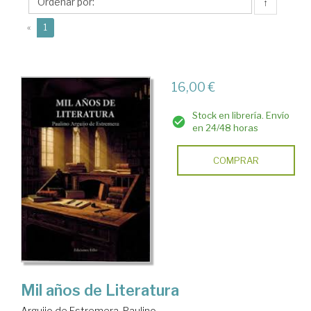
Ediciones
↑
Rilke
(current)
«
1
16,00 €
Stock en librería. Envío
en 24/48 horas
COMPRAR
Mil años de Literatura
Arguijo de Estremera, Paulino