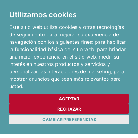
Utilizamos cookies
Este sitio web utiliza cookies y otras tecnologías
de seguimiento para mejorar su experiencia de
navegación con los siguientes fines:
para habilitar
la funcionalidad básica del sitio web
,
para brindar
una mejor experiencia en el sitio web
,
medir su
interés en nuestros productos y servicios y
personalizar las interacciones de marketing
,
para
mostrar anuncios que sean más relevantes para
usted
.
ACEPTAR
RECHAZAR
CAMBIAR PREFERENCIAS