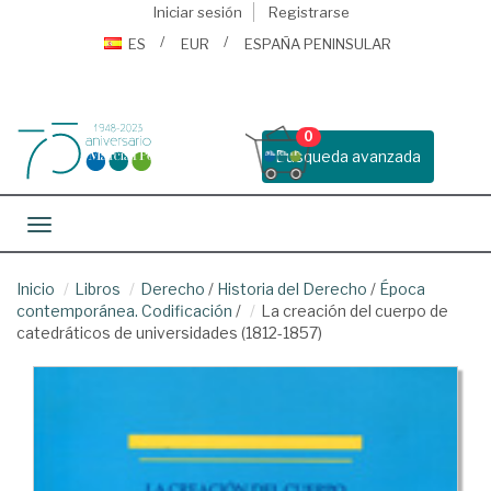
Iniciar sesión
Registrarse
ES
EUR
ESPAÑA PENINSULAR
0
Busqueda avanzada
Toggle navigation
Inicio
Libros
Derecho
/
Historia del Derecho
/
Época
contemporánea. Codificación
/
La creación del cuerpo de
catedráticos de universidades (1812-1857)