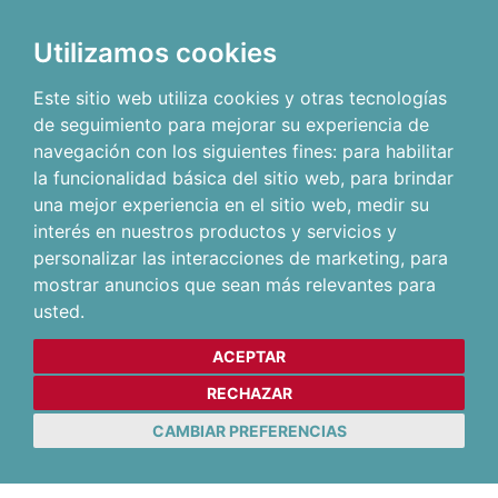
Utilizamos cookies
Este sitio web utiliza cookies y otras tecnologías
de seguimiento para mejorar su experiencia de
navegación con los siguientes fines:
para habilitar
la funcionalidad básica del sitio web
,
para brindar
una mejor experiencia en el sitio web
,
medir su
interés en nuestros productos y servicios y
personalizar las interacciones de marketing
,
para
mostrar anuncios que sean más relevantes para
usted
.
ACEPTAR
RECHAZAR
CAMBIAR PREFERENCIAS