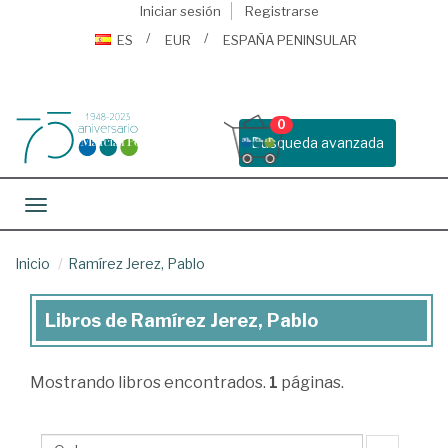
Iniciar sesión
Registrarse
ES
EUR
ESPAÑA PENINSULAR
0
Busqueda avanzada
Toggle navigation
Inicio
Ramírez Jerez, Pablo
Libros de Ramírez Jerez, Pablo
Libros
de
Mostrando
libros encontrados.
1
páginas.
Ramírez
Jerez,