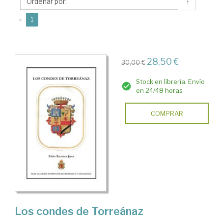
Pablo
↑
(current)
«
1
28,50 €
30,00 €
Stock en librería. Envío
en 24/48 horas
COMPRAR
Los condes de Torreánaz