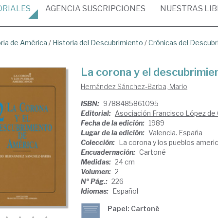
ORIALES
AGENCIA
SUSCRIPCIONES
NUESTRAS
LI
oria de América
/
Historia del Descubrimiento
/
Crónicas del Descubr
La corona y el descubrimie
Hernández Sánchez-Barba, Mario
ISBN:
9788485861095
Editorial:
Asociación Francisco López de
Fecha de la edición:
1989
Lugar de la edición:
Valencia. España
Colección:
La corona y los pueblos ameri
Encuadernación:
Cartoné
Medidas:
24 cm
Volumen:
2
Nº Pág.:
226
Idiomas:
Español
Papel: Cartoné