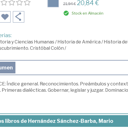
20,84 €
21,94 €
Stock en Almacén
rias:
toria y Ciencias Humanas
/
Historia de América
/
Historia d
cubrimiento. Cristóbal Colón
/
umen
E: Índice general. Reconocimientos. Preámbulos y contextos
 Primeras dialécticas. Gobernar, legislar y juzgar. Dominacio
s libros de Hernández Sánchez-Barba, Mario