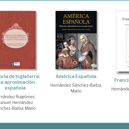
oria de Inglaterra:
América Española
Franci
na aproximación
Hernández Sánchez-Barba,
española
Hernánde
Mario
rnández Ruigómez,
anuel
;
Hernández
nchez-Barba, Mario