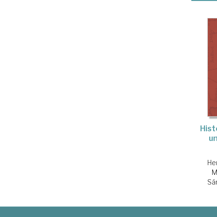
Hist
u
He
M
Sá