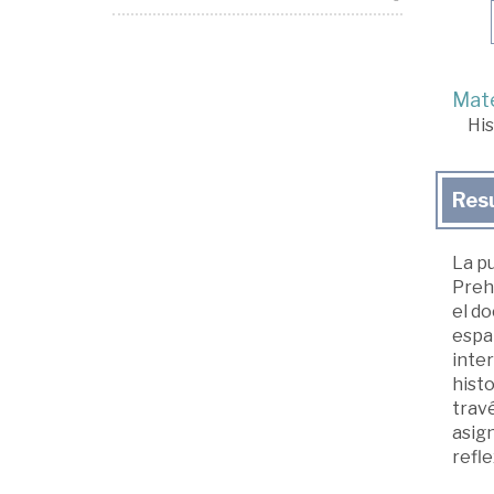
Mate
His
Res
La pu
Prehi
el do
españ
inte
histo
travé
asign
refle