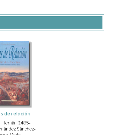
s de relación
, Hernán (1485-
rnández Sánchez-
arba, Mario