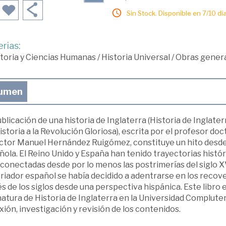
Sin Stock. Disponible en 7/10 día
rias:
toria y Ciencias Humanas
/
Historia Universal
/
Obras genera
umen
blicación de una historia de Inglaterra (Historia de Inglate
storia a la Revolución Gloriosa), escrita por el profesor 
ctor Manuel Hernández Ruigómez, constituye un hito desde e
ola. El Reino Unido y España han tenido trayectorias histó
rconectadas desde por lo menos las postrimerías del siglo 
riador español se había decidido a adentrarse en los recovec
s de los siglos desde una perspectiva hispánica. Este libro
atura de Historia de Inglaterra en la Universidad Complute
xión, investigación y revisión de los contenidos.