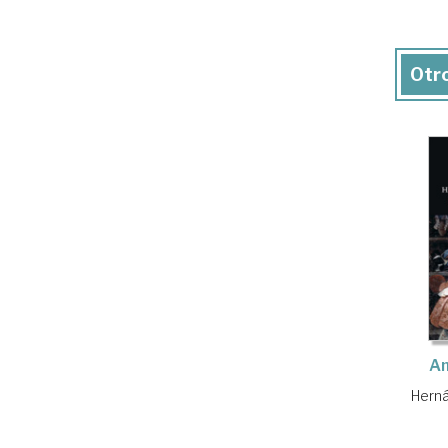
Otro
Am
Hern