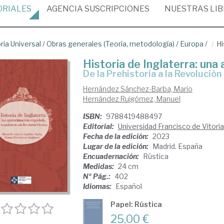
ORIALES
AGENCIA
SUSCRIPCIONES
NUESTRAS
LI
ria Universal
/
Obras generales (Teoría, metodología)
/
Europa
/
Hi
Historia de Inglaterra: una
De la Prehistoria a la Revolución
Hernández Sánchez-Barba, Mario
Hernández Ruigómez, Manuel
ISBN:
9788419488497
Editorial:
Universidad Francisco de Vitoria
Fecha de la edición:
2023
Lugar de la edición:
Madrid. España
Encuadernación:
Rústica
Medidas:
24 cm
Nº Pág.:
402
Idiomas:
Español
Papel: Rústica
25,00 €