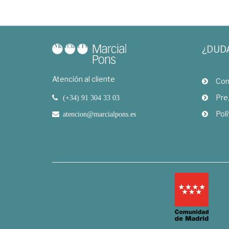
¿DUD
Atención al cliente
Com
Pre
(+34) 91 304 33 03
Polí
atencion@marcialpons.es