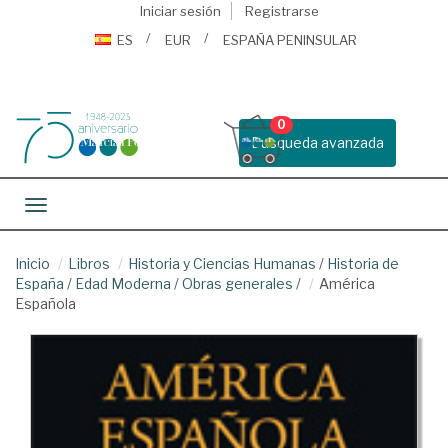
Iniciar sesión
Registrarse
ES
EUR
ESPAÑA PENINSULAR
0
Busqueda avanzada
Toggle navigation
Inicio
Libros
Historia y Ciencias Humanas
/
Historia de
España
/
Edad Moderna
/
Obras generales
/
América
Española