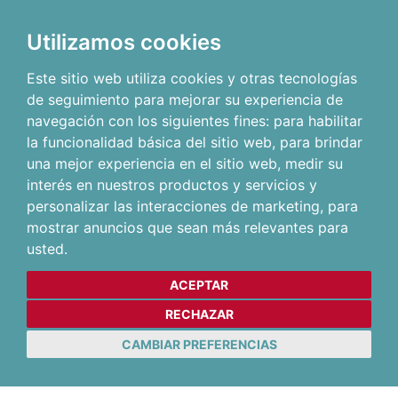
Utilizamos cookies
Este sitio web utiliza cookies y otras tecnologías
de seguimiento para mejorar su experiencia de
navegación con los siguientes fines:
para habilitar
la funcionalidad básica del sitio web
,
para brindar
una mejor experiencia en el sitio web
,
medir su
interés en nuestros productos y servicios y
personalizar las interacciones de marketing
,
para
mostrar anuncios que sean más relevantes para
usted
.
ACEPTAR
RECHAZAR
CAMBIAR PREFERENCIAS