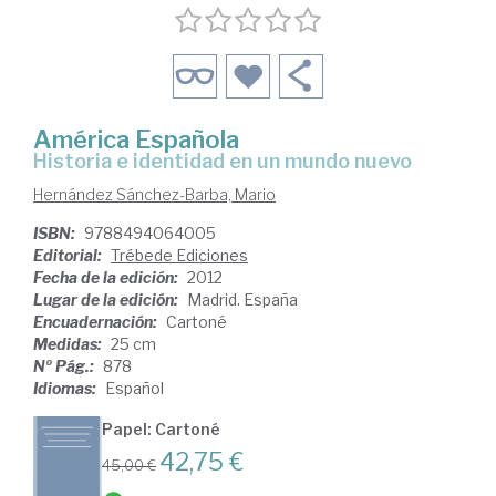
América Española
Historia e identidad en un mundo nuevo
Hernández Sánchez-Barba, Mario
ISBN:
9788494064005
Editorial:
Trébede Ediciones
Fecha de la edición:
2012
Lugar de la edición:
Madrid. España
Encuadernación:
Cartoné
Medidas:
25 cm
Nº Pág.:
878
Idiomas:
Español
Papel: Cartoné
42,75 €
45,00 €