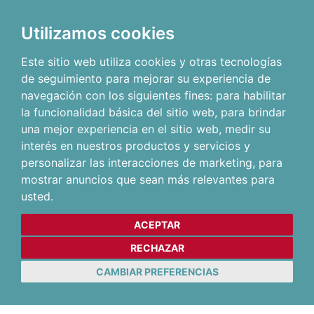
Utilizamos cookies
Este sitio web utiliza cookies y otras tecnologías
de seguimiento para mejorar su experiencia de
navegación con los siguientes fines:
para habilitar
la funcionalidad básica del sitio web
,
para brindar
una mejor experiencia en el sitio web
,
medir su
interés en nuestros productos y servicios y
personalizar las interacciones de marketing
,
para
mostrar anuncios que sean más relevantes para
usted
.
ACEPTAR
RECHAZAR
CAMBIAR PREFERENCIAS