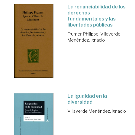
La renunciabilidad de los
derechos
fundamentales y las
libertades públicas
Frumer, Philippe
;
Villaverde
Menéndez, Ignacio
La igualdad en la
diversidad
Villaverde Menéndez, Ignacio