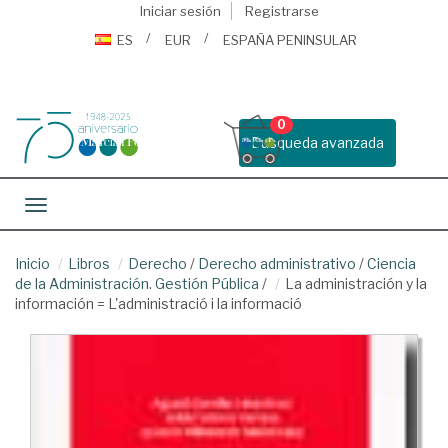
Iniciar sesión
Registrarse
ES
EUR
ESPAÑA PENINSULAR
0
Busqueda avanzada
Toggle navigation
Inicio
Libros
Derecho
/
Derecho administrativo
/
Ciencia
de la Administración. Gestión Pública
/
La administración y la
información = L'administració i la informació