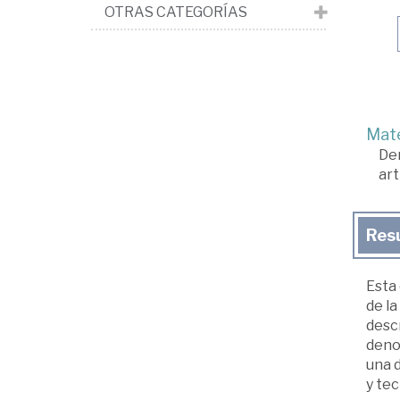
OTRAS CATEGORÍAS
Mate
De
art
Res
Esta
de l
desc
deno
una d
y tec