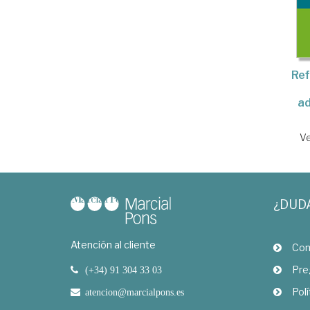
Ref
ad
Ve
¿DUD
Atención al cliente
Com
Pre
(+34) 91 304 33 03
Polí
atencion@marcialpons.es