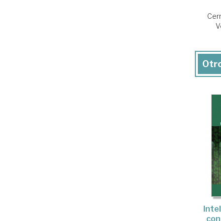
Cerr
V
Otro
Intel
con