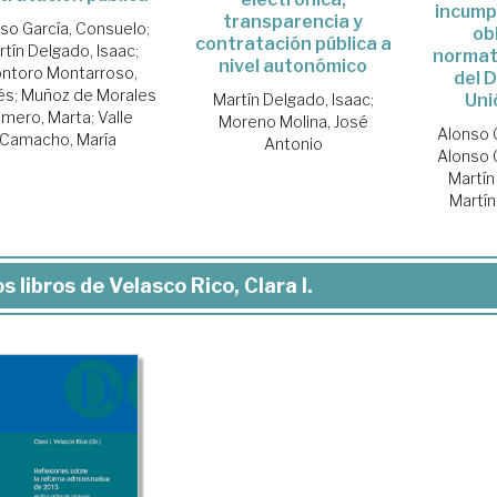
incump
transparencia y
so García, Consuelo
;
ob
contratación pública a
rtín Delgado, Isaac
;
normat
nivel autonómico
ntoro Montarroso,
del 
és
;
Muñoz de Morales
Uni
Martín Delgado, Isaac
;
mero, Marta
;
Valle
Moreno Molina, José
Alonso 
Camacho, María
Antonio
Alonso 
Martín
Martín
s libros de Velasco Rico, Clara I.