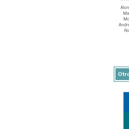
Alon
Ma
Mo
Andr
Ro
Otro