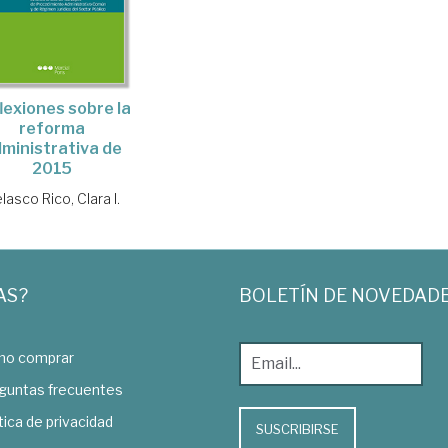
lexiones sobre la
reforma
ministrativa de
2015
lasco Rico, Clara I.
AS?
BOLETÍN DE NOVEDAD
o comprar
guntas frecuentes
tica de privacidad
SUSCRIBIRSE