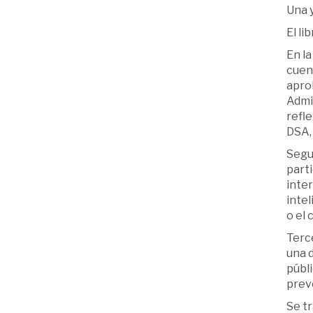
Una 
El li
En la
cuen
aprob
Admin
refle
DSA,
Segun
parti
inter
intel
o el 
Terce
una d
públi
preve
Se tr