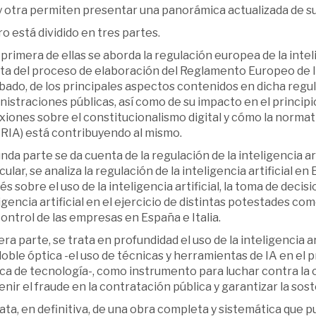
y otra permiten presentar una panorámica actualizada de su
bro está dividido en tres partes.
 primera de ellas se aborda la regulación europea de la intelig
ta del proceso de elaboración del Reglamento Europeo de I
ado, de los principales aspectos contenidos en dicha regula
istraciones públicas, así como de su impacto en el princip
xiones sobre el constitucionalismo digital y cómo la norma
 RIA) está contribuyendo al mismo.
da parte se da cuenta de la regulación de la inteligencia art
cular, se analiza la regulación de la inteligencia artificial en
és sobre el uso de la inteligencia artificial, la toma de decis
igencia artificial en el ejercicio de distintas potestades com
control de las empresas en España e Italia.
ra parte, se trata en profundidad el uso de la inteligencia ar
oble óptica -el uso de técnicas y herramientas de IA en el
ca de tecnología-, como instrumento para luchar contra la 
nir el fraude en la contratación pública y garantizar la sost
ata, en definitiva, de una obra completa y sistemática que