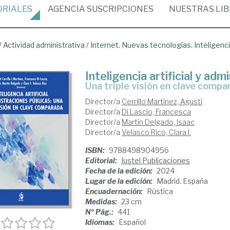
ORIALES
AGENCIA
SUSCRIPCIONES
NUESTRAS
LI
/
Actividad administrativa
/
Internet. Nuevas tecnologías. Inteligencia
Inteligencia artificial y ad
una triple visión en clave comp
Director/a
Cerrillo Martínez, Agustí
Director/a
Di Lascio, Francesca
Director/a
Martín Delgado, Isaac
Director/a
Velasco Rico, Clara I.
ISBN:
9788498904956
Editorial:
Iustel Publicaciones
Fecha de la edición:
2024
Lugar de la edición:
Madrid. España
Encuadernación:
Rústica
Medidas:
23 cm
Nº Pág.:
441
Idiomas:
Español