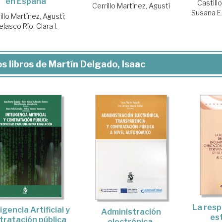
en España
Castill
Cerrillo Martínez, Agustí
Susana E
illo Martínez, Agustí
;
elasco Río, Clara I.
s libros de Martín Delgado, Isaac
La resp
igencia Artificial y
Administración
es
tratación pública
electrónica,