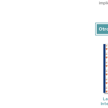
impli
Otro
La
Inte