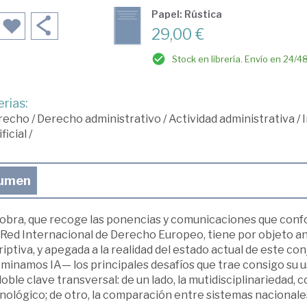
Papel: Rústica
29,00 €
Stock en librería. Envío en 24/4
rias:
recho
/
Derecho administrativo
/
Actividad administrativa
/
ificial
/
umen
 obra, que recoge las ponencias y comunicaciones que con
a Red Internacional de Derecho Europeo, tiene por objeto a
riptiva, y apegada a la realidad del estado actual de este 
minamos IA— los principales desafíos que trae consigo su us
oble clave transversal: de un lado, la mutidisciplinariedad, 
nológico; de otro, la comparación entre sistemas nacionale