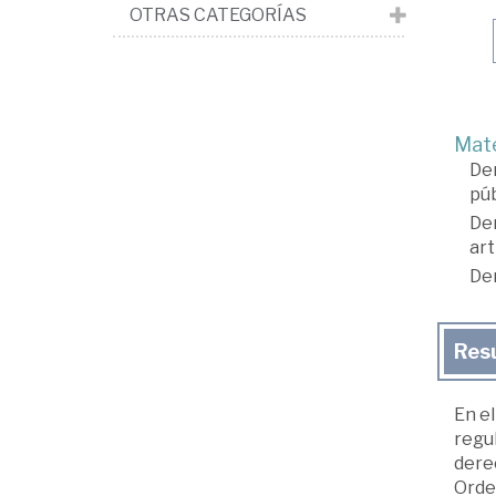
OTRAS CATEGORÍAS
Mate
De
púb
De
art
De
Res
En e
regu
derec
Orde