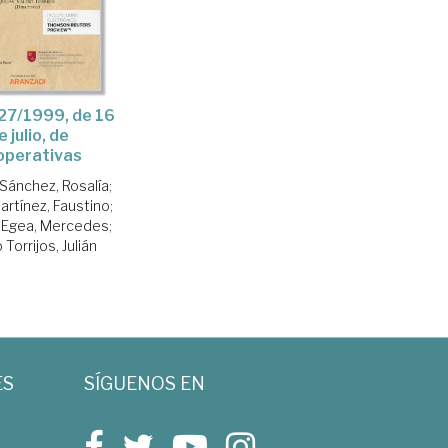
27/1999, de 16
e julio, de
operativas
Sánchez, Rosalía
;
rtínez, Faustino
;
 Egea, Mercedes
;
 Torrijos, Julián
ES
SÍGUENOS EN