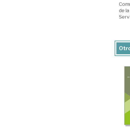
Comu
de l
Servi
Otro