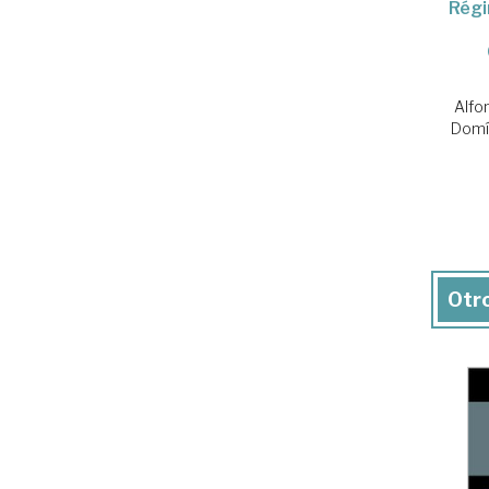
Régi
Alfo
Domí
Otro