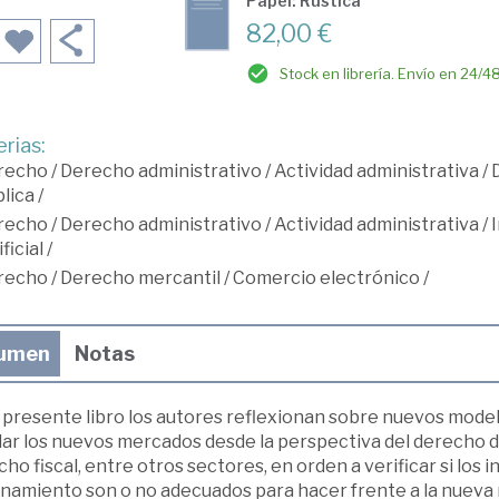
Papel: Rústica
82,00 €
Stock en librería. Envío en 24/4
rias:
recho
/
Derecho administrativo
/
Actividad administrativa
/
lica
/
recho
/
Derecho administrativo
/
Actividad administrativa
/
ificial
/
recho
/
Derecho mercantil
/
Comercio electrónico
/
umen
Notas
l presente libro los autores reflexionan sobre nuevos mode
lar los nuevos mercados desde la perspectiva del derecho de
ho fiscal, entre otros sectores, en orden a verificar si los
namiento son o no adecuados para hacer frente a la nueva 