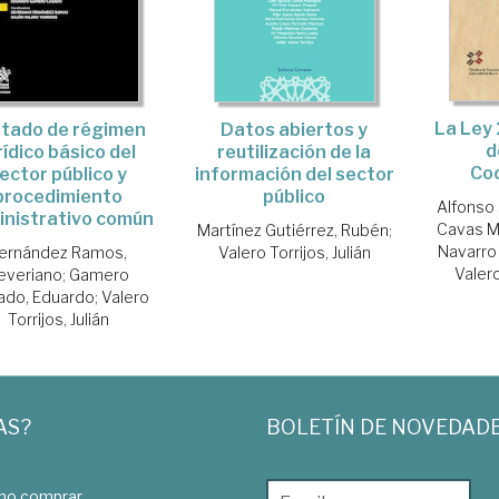
La Ley 
Datos abiertos y
tado de régimen
d
reutilización de la
rídico básico del
Co
información del sector
ector público y
público
procedimiento
Alfonso 
inistrativo común
Cavas Ma
Martínez Gutiérrez, Rubén
;
Navarro
Valero Torrijos, Julián
ernández Ramos,
Valero
everiano
;
Gamero
ado, Eduardo
;
Valero
Torrijos, Julián
AS?
BOLETÍN DE NOVEDAD
o comprar