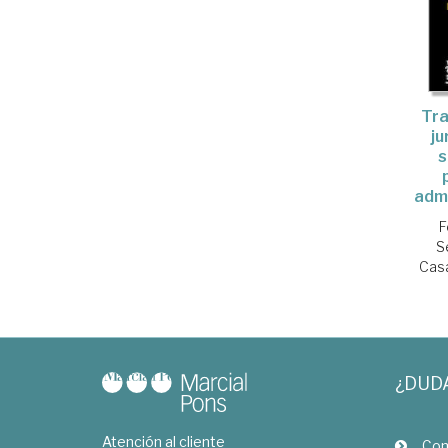
Tra
ju
s
adm
F
S
Cas
¿DUD
Atención al cliente
Com