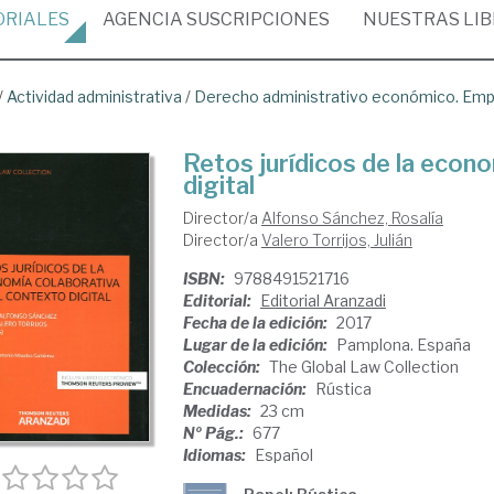
ORIALES
AGENCIA
SUSCRIPCIONES
NUESTRAS
LI
/
Actividad administrativa
/
Derecho administrativo económico. Emp
Retos jurídicos de la econo
digital
Director/a
Alfonso Sánchez, Rosalía
Director/a
Valero Torrijos, Julián
ISBN:
9788491521716
Editorial:
Editorial Aranzadi
Fecha de la edición:
2017
Lugar de la edición:
Pamplona. España
Colección:
The Global Law Collection
Encuadernación:
Rústica
Medidas:
23 cm
Nº Pág.:
677
Idiomas:
Español