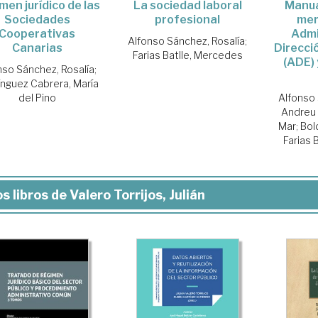
men jurídico de las
La sociedad laboral
Manua
Sociedades
profesional
mer
Cooperativas
Admi
Alfonso Sánchez, Rosalía
;
Canarias
Direcci
Farias Batlle, Mercedes
(ADE) 
nso Sánchez, Rosalía
;
nguez Cabrera, María
del Pino
Alfonso 
Andreu 
Mar
;
Bol
Farias 
s libros de Valero Torrijos, Julián