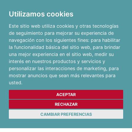
Utilizamos cookies
Este sitio web utiliza cookies y otras tecnologías
de seguimiento para mejorar su experiencia de
navegación con los siguientes fines:
para habilitar
la funcionalidad básica del sitio web
,
para brindar
una mejor experiencia en el sitio web
,
medir su
interés en nuestros productos y servicios y
personalizar las interacciones de marketing
,
para
mostrar anuncios que sean más relevantes para
usted
.
ACEPTAR
RECHAZAR
CAMBIAR PREFERENCIAS