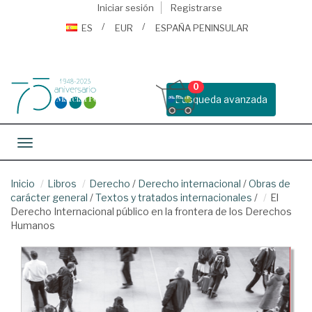
Iniciar sesión
Registrarse
ES
EUR
ESPAÑA PENINSULAR
0
Busqueda avanzada
Toggle navigation
Inicio
Libros
Derecho
/
Derecho internacional
/
Obras de
carácter general
/
Textos y tratados internacionales
/
El
Derecho Internacional público en la frontera de los Derechos
Humanos