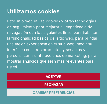
Utilizamos cookies
Este sitio web utiliza cookies y otras tecnologías
de seguimiento para mejorar su experiencia de
navegación con los siguientes fines:
para habilitar
la funcionalidad básica del sitio web
,
para brindar
una mejor experiencia en el sitio web
,
medir su
interés en nuestros productos y servicios y
personalizar las interacciones de marketing
,
para
mostrar anuncios que sean más relevantes para
usted
.
ACEPTAR
RECHAZAR
CAMBIAR PREFERENCIAS