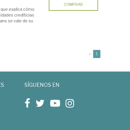
COMPRAR
ro que explica cómo
tidades crediticias
vans se vale de su
(current)
«
1
ES
SÍGUENOS EN