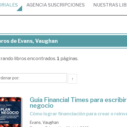
ORIALES
AGENCIA
SUSCRIPCIONES
NUESTRAS
LI
bros de Evans, Vaughan
ros
trando
libros encontrados.
1
páginas.
ns,
ughan
↑
Guía Financial Times para escribir
negocio
cómo lograr financiación para crear o rein
Evans, Vaughan