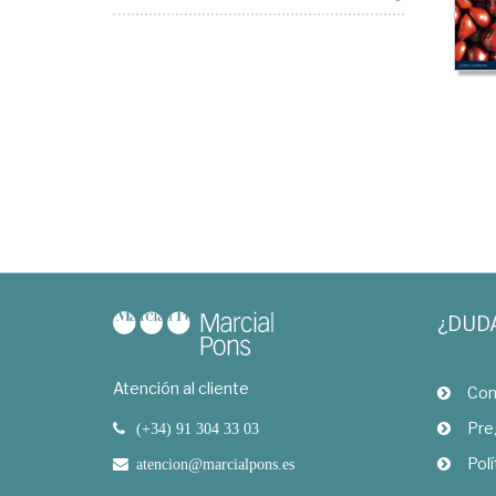
¿DUD
Atención al cliente
Com
Pre
(+34) 91 304 33 03
Polí
atencion@marcialpons.es