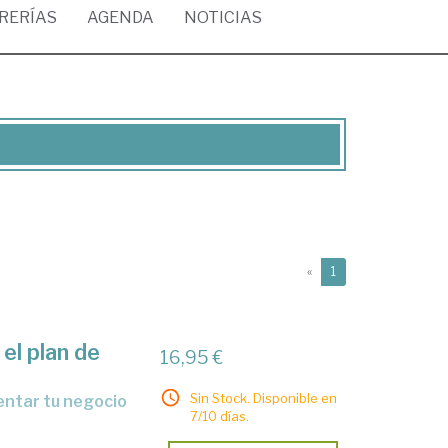
BRERÍAS
AGENDA
NOTICIAS
(current)
«
1
 el plan de
16,95 €
Sin Stock. Disponible en
ventar tu negocio
7/10 días.