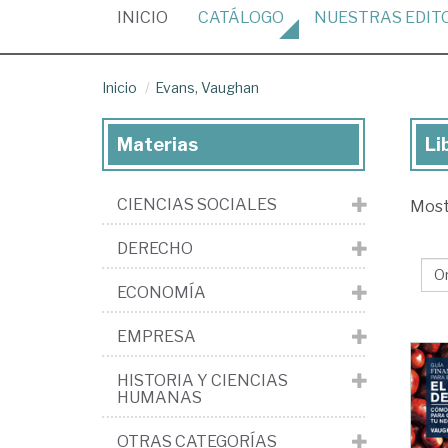
(CURRENT)
INICIO
CATÁLOGO
NUESTRAS
EDIT
Inicio
Evans, Vaughan
Materias
Li
Lib
de
CIENCIAS SOCIALES
Mos
Eva
Va
DERECHO
ECONOMÍA
EMPRESA
HISTORIA Y CIENCIAS
HUMANAS
OTRAS CATEGORÍAS