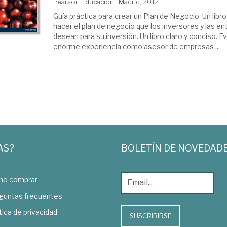
Pearson Educación . Madrid, 2012
Guía práctica para crear un Plan de Negocio. Un lib
hacer el plan de negocio que los inversores y las en
desean para su inversión. Un libro claro y conciso. E
enorme experiencia como asesor de empresas ...
AS?
BOLETÍN DE NOVEDAD
o comprar
guntas frecuentes
tica de privacidad
SUSCRIBIRSE