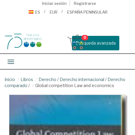
Iniciar sesión
Registrarse
ES
EUR
ESPAÑA PENINSULAR
0
Busqueda avanzada
Toggle navigation
Inicio
Libros
Derecho
/
Derecho internacional
/
Derecho
comparado
/
Global competition Law and economics