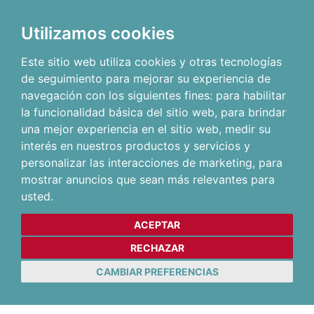
Utilizamos cookies
Este sitio web utiliza cookies y otras tecnologías
de seguimiento para mejorar su experiencia de
navegación con los siguientes fines:
para habilitar
la funcionalidad básica del sitio web
,
para brindar
una mejor experiencia en el sitio web
,
medir su
interés en nuestros productos y servicios y
personalizar las interacciones de marketing
,
para
mostrar anuncios que sean más relevantes para
usted
.
ACEPTAR
RECHAZAR
CAMBIAR PREFERENCIAS