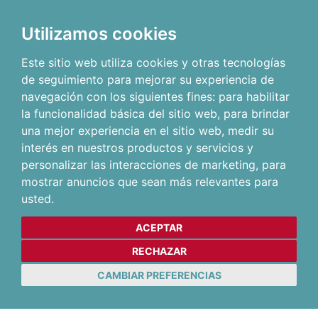
Utilizamos cookies
Este sitio web utiliza cookies y otras tecnologías
de seguimiento para mejorar su experiencia de
navegación con los siguientes fines:
para habilitar
la funcionalidad básica del sitio web
,
para brindar
una mejor experiencia en el sitio web
,
medir su
interés en nuestros productos y servicios y
personalizar las interacciones de marketing
,
para
mostrar anuncios que sean más relevantes para
usted
.
ACEPTAR
RECHAZAR
CAMBIAR PREFERENCIAS