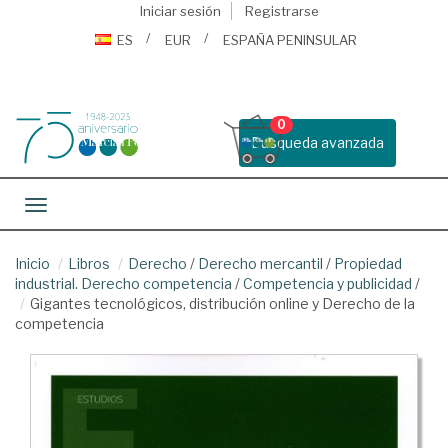
Iniciar sesión
Registrarse
ES
EUR
ESPAÑA PENINSULAR
0
Busqueda avanzada
Toggle navigation
Inicio
Libros
Derecho
/
Derecho mercantil
/
Propiedad
industrial. Derecho competencia
/
Competencia y publicidad
/
Gigantes tecnológicos, distribución online y Derecho de la
competencia