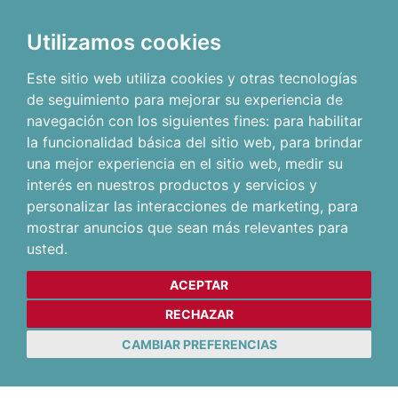
Utilizamos cookies
Este sitio web utiliza cookies y otras tecnologías
de seguimiento para mejorar su experiencia de
navegación con los siguientes fines:
para habilitar
la funcionalidad básica del sitio web
,
para brindar
una mejor experiencia en el sitio web
,
medir su
interés en nuestros productos y servicios y
personalizar las interacciones de marketing
,
para
mostrar anuncios que sean más relevantes para
usted
.
ACEPTAR
RECHAZAR
CAMBIAR PREFERENCIAS