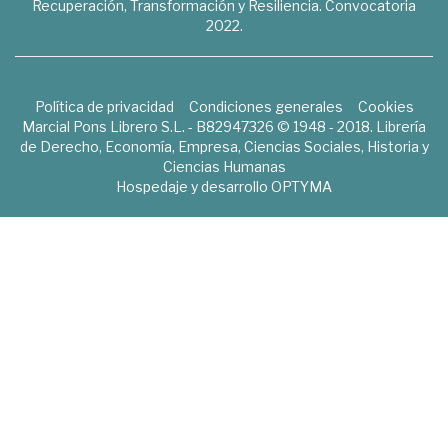
Recuperación, Transformación y Resiliencia. Convocatoria
2022.
Política de privacidad
Condiciones generales
Cookies
Marcial Pons Librero S.L. - B82947326 © 1948 - 2018. Librería
de Derecho, Economía, Empresa, Ciencias Sociales, Historia y
Ciencias Humanas
Hospedaje y desarrollo
OPTYMA