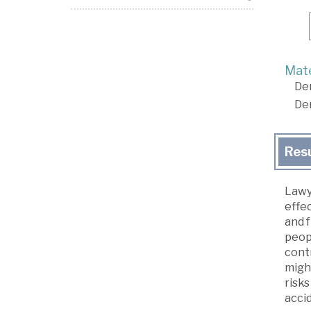
Mate
De
De
Res
Lawye
effec
and f
peopl
cont
might
risks
accid