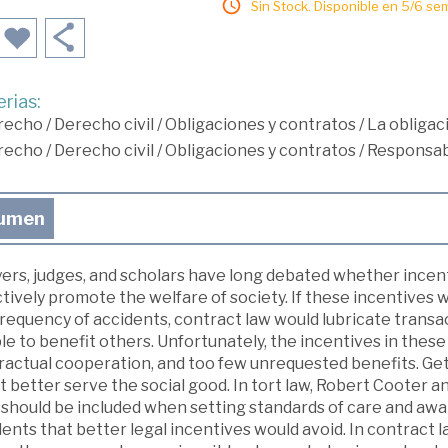
Sin Stock. Disponible en 5/6 se
rias:
recho
/
Derecho civil
/
Obligaciones y contratos
/
La obligac
recho
/
Derecho civil
/
Obligaciones y contratos
/
Responsabi
umen
rs, judges, and scholars have long debated whether incentiv
tively promote the welfare of society. If these incentives w
requency of accidents, contract law would lubricate transa
e to benefit others. Unfortunately, the incentives in these l
ractual cooperation, and too few unrequested benefits. Get
 better serve the social good. In tort law, Robert Cooter a
 should be included when setting standards of care and awa
ents that better legal incentives would avoid. In contract