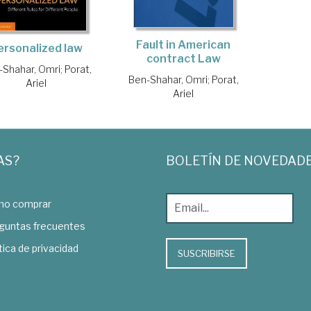
Fault in American
ersonalized law
contract Law
-Shahar, Omri
;
Porat,
Ben-Shahar, Omri
;
Porat,
Ariel
Ariel
AS?
BOLETÍN DE NOVEDAD
o comprar
guntas frecuentes
tica de privacidad
SUSCRIBIRSE