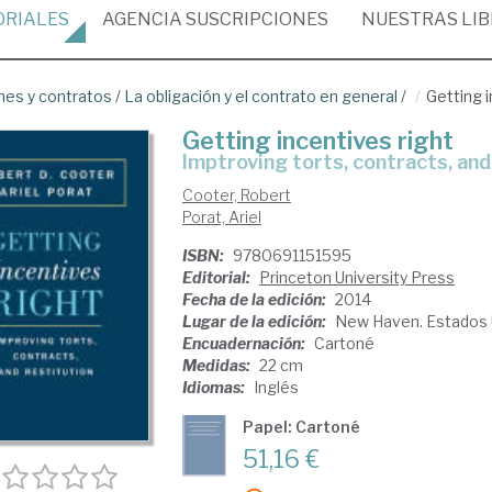
ORIALES
AGENCIA
SUSCRIPCIONES
NUESTRAS
LI
nes y contratos
/
La obligación y el contrato en general
/
Getting i
Getting incentives right
imptroving torts, contracts, and
Cooter, Robert
Porat, Ariel
ISBN:
9780691151595
Editorial:
Princeton University Press
Fecha de la edición:
2014
Lugar de la edición:
New Haven. Estados 
Encuadernación:
Cartoné
Medidas:
22 cm
Idiomas:
Inglés
Papel: Cartoné
51,16 €