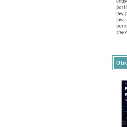
caus
parti
law,
law 
bene
the w
Otro