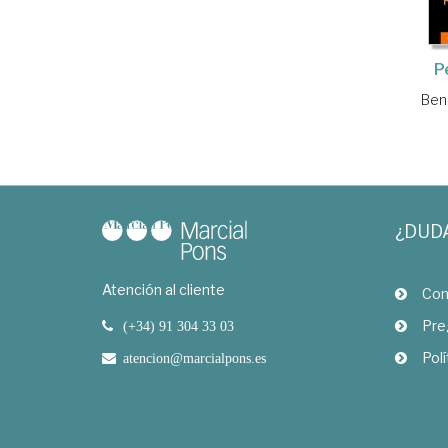
P
Ben
¿DUD
Atención al cliente
Com
Pre
(+34) 91 304 33 03
Polí
atencion@marcialpons.es