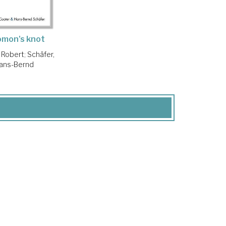
omon's knot
 Robert
;
Schäfer,
ans-Bernd