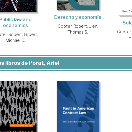
Derecho y economía
Public law and
Sol
economics
Cooter, Robert
;
Ulen,
Cooter,
Thomas S.
ter, Robert
;
Gilbert,
H
Michael D.
s libros de Porat, Ariel