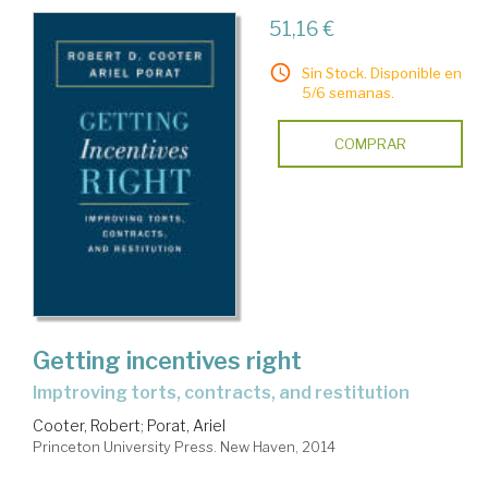
51,16 €
Sin Stock. Disponible en
5/6 semanas.
COMPRAR
Getting incentives right
imptroving torts, contracts, and restitution
Cooter, Robert
;
Porat, Ariel
Princeton University Press. New Haven, 2014