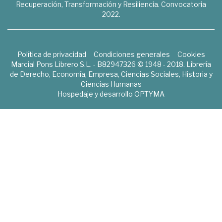
Recuperación, Transformación y Resiliencia. Convocatoria
2022.
Política de privacidad
Condiciones generales
Cookies
Marcial Pons Librero S.L. - B82947326 © 1948 - 2018. Librería
de Derecho, Economía, Empresa, Ciencias Sociales, Historia y
Ciencias Humanas
Hospedaje y desarrollo
OPTYMA