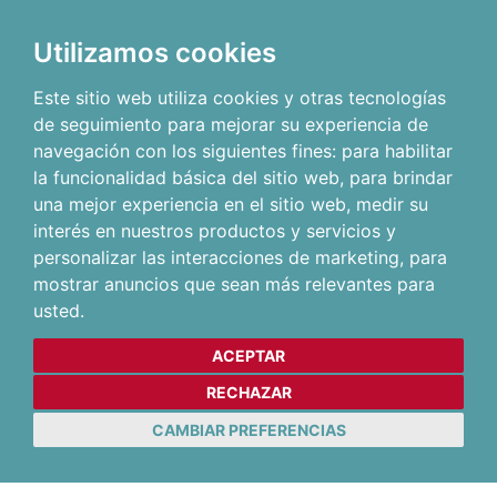
Utilizamos cookies
Este sitio web utiliza cookies y otras tecnologías
de seguimiento para mejorar su experiencia de
navegación con los siguientes fines:
para habilitar
la funcionalidad básica del sitio web
,
para brindar
una mejor experiencia en el sitio web
,
medir su
interés en nuestros productos y servicios y
personalizar las interacciones de marketing
,
para
mostrar anuncios que sean más relevantes para
usted
.
ACEPTAR
RECHAZAR
CAMBIAR PREFERENCIAS