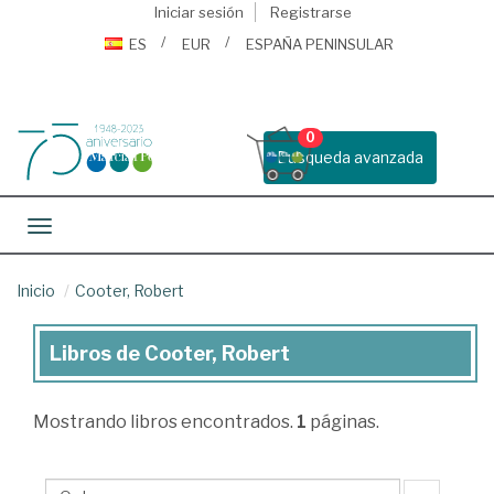
Iniciar sesión
Registrarse
ES
EUR
ESPAÑA PENINSULAR
0
Busqueda avanzada
Toggle navigation
Inicio
Cooter, Robert
Libros de Cooter, Robert
Libros
de
Mostrando
libros encontrados.
1
páginas.
Cooter,
Robert