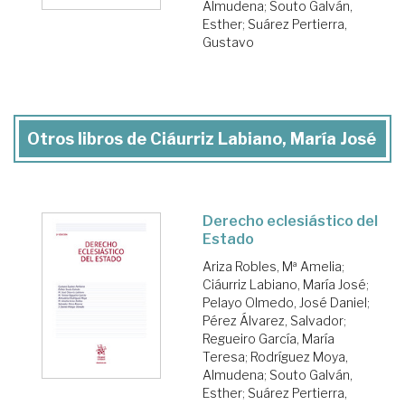
Almudena
;
Souto Galván,
Esther
;
Suárez Pertierra,
Gustavo
Otros libros de Ciáurriz Labiano, María José
Derecho eclesiástico del
Estado
Ariza Robles, Mª Amelia
;
Ciáurriz Labiano, María José
;
Pelayo Olmedo, José Daniel
;
Pérez Álvarez, Salvador
;
Regueiro García, María
Teresa
;
Rodríguez Moya,
Almudena
;
Souto Galván,
Esther
;
Suárez Pertierra,