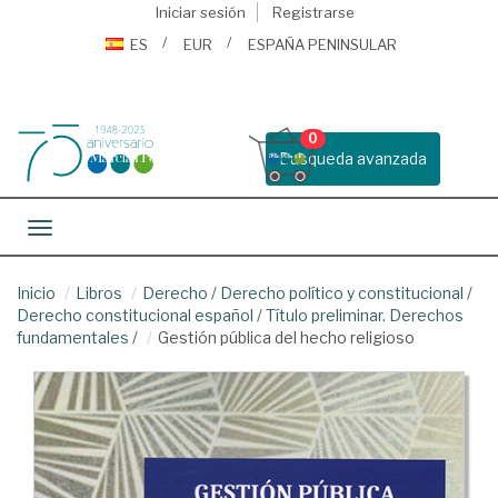
Iniciar sesión
Registrarse
ES
EUR
ESPAÑA PENINSULAR
0
Busqueda avanzada
Toggle navigation
Inicio
Libros
Derecho
/
Derecho político y constitucional
/
Derecho constitucional español
/
Título preliminar. Derechos
fundamentales
/
Gestión pública del hecho religioso