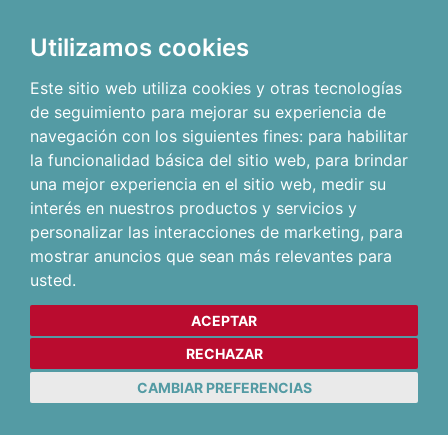
Utilizamos cookies
Este sitio web utiliza cookies y otras tecnologías
de seguimiento para mejorar su experiencia de
navegación con los siguientes fines:
para habilitar
la funcionalidad básica del sitio web
,
para brindar
una mejor experiencia en el sitio web
,
medir su
interés en nuestros productos y servicios y
personalizar las interacciones de marketing
,
para
mostrar anuncios que sean más relevantes para
usted
.
ACEPTAR
RECHAZAR
CAMBIAR PREFERENCIAS