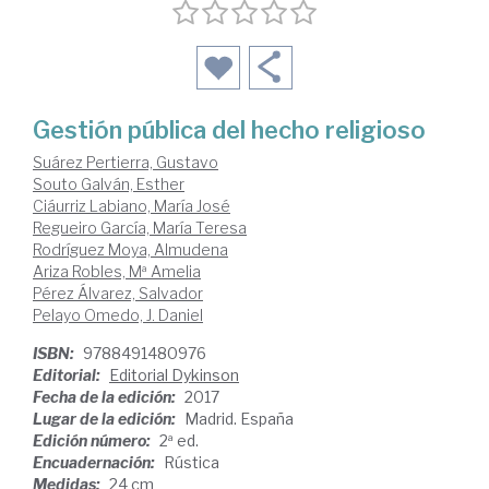
Gestión pública del hecho religioso
Suárez Pertierra, Gustavo
Souto Galván, Esther
Ciáurriz Labiano, María José
Regueiro García, María Teresa
Rodríguez Moya, Almudena
Ariza Robles, Mª Amelia
Pérez Álvarez, Salvador
Pelayo Omedo, J. Daniel
ISBN:
9788491480976
Editorial:
Editorial Dykinson
Fecha de la edición:
2017
Lugar de la edición:
Madrid. España
Edición número:
2ª ed.
Encuadernación:
Rústica
Medidas:
24 cm