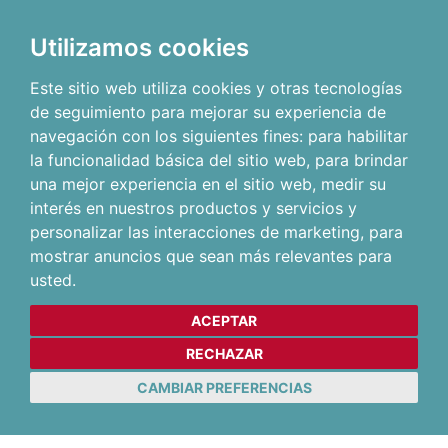
Utilizamos cookies
Este sitio web utiliza cookies y otras tecnologías
de seguimiento para mejorar su experiencia de
navegación con los siguientes fines:
para habilitar
la funcionalidad básica del sitio web
,
para brindar
una mejor experiencia en el sitio web
,
medir su
interés en nuestros productos y servicios y
personalizar las interacciones de marketing
,
para
mostrar anuncios que sean más relevantes para
usted
.
ACEPTAR
RECHAZAR
CAMBIAR PREFERENCIAS