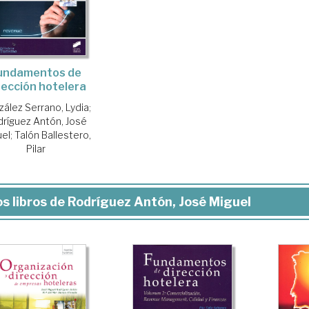
undamentos de
rección hotelera
ález Serrano, Lydia
;
ríguez Antón, José
uel
;
Talón Ballestero,
Pilar
s libros de Rodríguez Antón, José Miguel