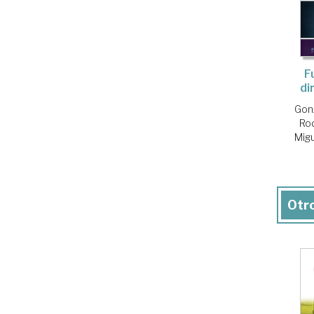
F
di
Gonz
Rod
Mig
Otro