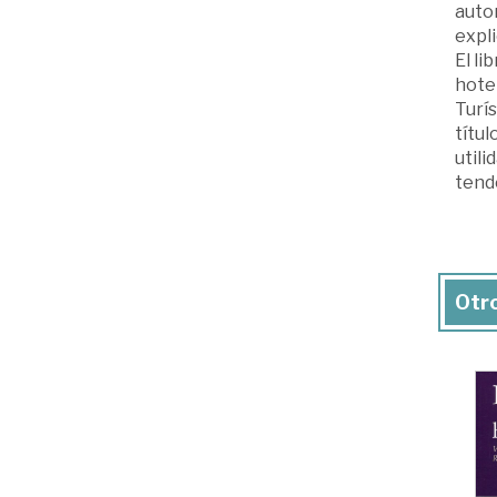
auto
expli
El li
hotel
Turís
títul
utili
tend
Otro