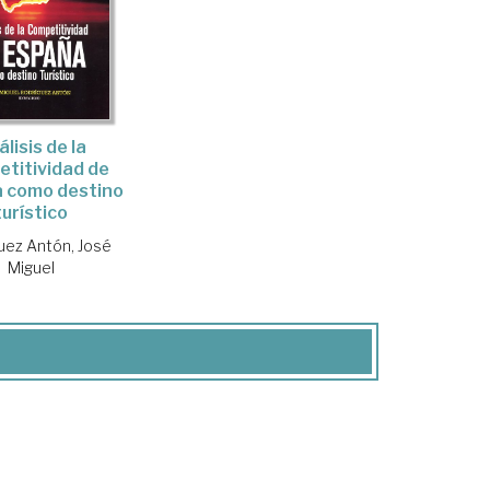
lisis de la
titividad de
 como destino
turístico
uez Antón, José
Miguel