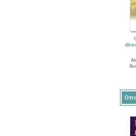
dire
Al
Rod
Otro