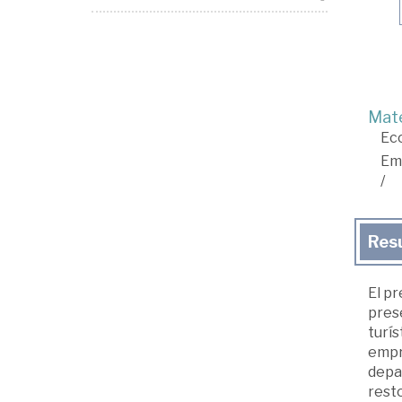
Mate
Ec
Em
/
Res
El pr
prese
turís
empr
depa
rest