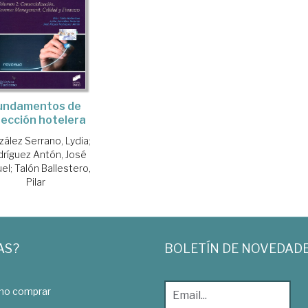
undamentos de
rección hotelera
ález Serrano, Lydia
;
ríguez Antón, José
uel
;
Talón Ballestero,
Pilar
AS?
BOLETÍN DE NOVEDAD
o comprar