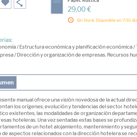
Papel: Rústica
29,00 €
Sin Stock. Disponible en 7/10 día
rias:
onomía
/
Estructura económica y planificación económica
/
presa
/
Dirección y organización de empresas. Recursos h
umen
esente manual ofrece una visión novedosa de la actual dire
ntan los orígenes, evolución y tendencias del sector hotel
tico existentes, las modalidades de organización departamen
esas hoteleras. Una vez sentadas estas bases se profundiza
rtamentos de un hotel: alojamiento, mantenimiento y seguri
o de aspectos relacionados con la dirección hotelera se re