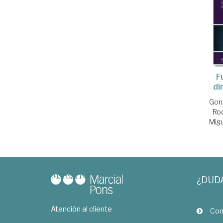
F
di
Gonz
Rod
Mig
¿DUD
Atención al cliente
Com