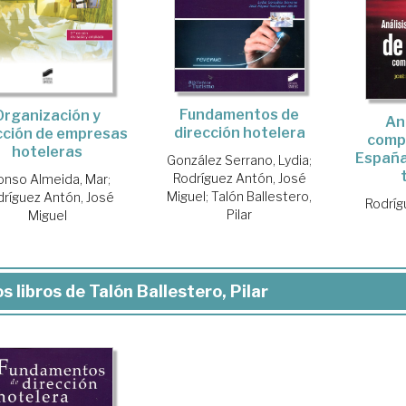
Fundamentos de
Organización y
Aná
dirección hotelera
cción de empresas
compe
hoteleras
España
González Serrano, Lydia
;
Rodríguez Antón, José
onso Almeida, Mar
;
Miguel
;
Talón Ballestero,
ríguez Antón, José
Rodríg
Pilar
Miguel
s libros de Talón Ballestero, Pilar