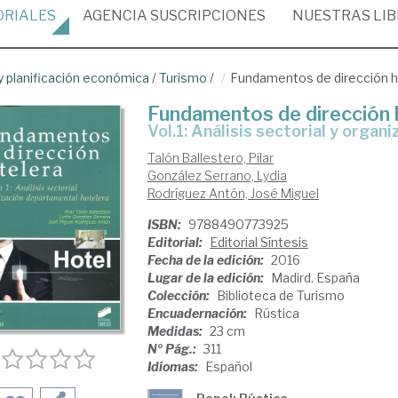
ORIALES
AGENCIA
SUSCRIPCIONES
NUESTRAS
LI
 planificación económica
/
Turismo
/
Fundamentos de dirección h
Fundamentos de dirección 
vol.1: Análisis sectorial y org
Talón Ballestero, Pilar
González Serrano, Lydia
Rodríguez Antón, José Miguel
ISBN:
9788490773925
Editorial:
Editorial Síntesis
Fecha de la edición:
2016
Lugar de la edición:
Madird. España
Colección:
Biblioteca de Turismo
Encuadernación:
Rústica
Medidas:
23 cm
Nº Pág.:
311
Idiomas:
Español